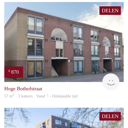
DELEN
870
€
finde
Hoge Bothofstraat
2
57 m
· 3 kamers · Vanaf ? - Onbepaalde tijd
DELEN