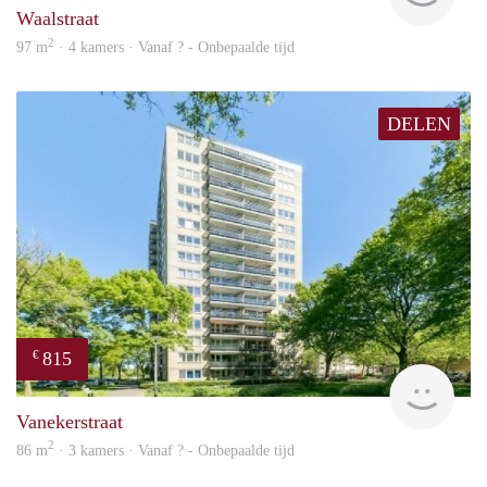
Waalstraat
2
97 m
· 4 kamers · Vanaf ? - Onbepaalde tijd
DELEN
815
€
finde
Vanekerstraat
2
86 m
· 3 kamers · Vanaf ? - Onbepaalde tijd