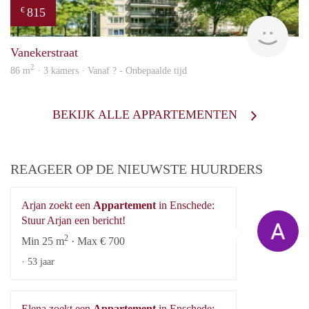
815
€
Woni
Vanekerstraat
2
86 m
· 3 kamers · Vanaf ? - Onbepaalde tijd
BEKIJK ALLE APPARTEMENTEN
REAGEER OP DE NIEUWSTE HUURDERS
Arjan zoekt een
Appartement
in Enschede:
Ar
Stuur Arjan een bericht!
2
Min 25 m
· Max € 700
·
53 jaar
Elena zoekt een
Appartement
in Enschede: