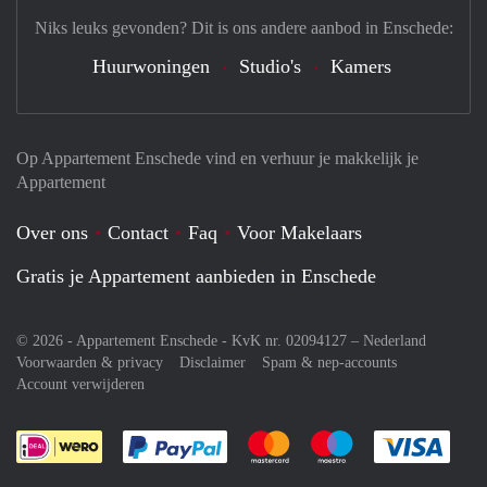
Niks leuks gevonden? Dit is ons andere aanbod in Enschede:
Huurwoningen
Studio's
Kamers
Op Appartement Enschede vind en verhuur je makkelijk je
Appartement
Over ons
Contact
Faq
Voor Makelaars
Gratis je Appartement aanbieden in Enschede
© 2026 - Appartement Enschede - KvK nr. 02094127 –
Nederland
Voorwaarden & privacy
Disclaimer
Spam & nep-accounts
Account verwijderen
Je rekent gemakkelijk af met Paypal
Je rekent gemakkelijk af met M
Je rekent gemakkelij
Je re