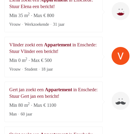
El
Stuur Elena een bericht!
2
Min 35 m
· Max € 800
Vrouw · Werkzoekende ·
31 jaar
Vlinder zoekt een
Appartement
in Enschede:
Vl
Stuur Vlinder een bericht!
2
Min 0 m
· Max € 500
Vrouw · Student ·
18 jaar
Gert jan zoekt een
Appartement
in Enschede:
Ge
Stuur Gert jan een bericht!
2
Min 80 m
· Max € 1100
Man ·
60 jaar