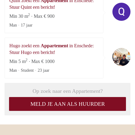
Quint zoekt een
Appartement
in Enschede:
Qu
Stuur Quint een bericht!
2
Min 30 m
· Max € 900
Man ·
17 jaar
Hugo zoekt een
Appartement
in Enschede:
H
Stuur Hugo een bericht!
2
Min 5 m
· Max € 1000
Man · Student ·
23 jaar
Op zoek naar een Appartement?
MELD JE AAN ALS HUURDER