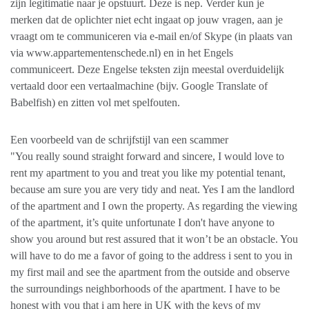
zijn legitimatie naar je opstuurt. Deze is nep. Verder kun je
merken dat de oplichter niet echt ingaat op jouw vragen, aan je
vraagt om te communiceren via e-mail en/of Skype (in plaats van
via www.appartementenschede.nl) en in het Engels
communiceert. Deze Engelse teksten zijn meestal overduidelijk
vertaald door een vertaalmachine (bijv. Google Translate of
Babelfish) en zitten vol met spelfouten.
Een voorbeeld van de schrijfstijl van een scammer
"You really sound straight forward and sincere, I would love to
rent my apartment to you and treat you like my potential tenant,
because am sure you are very tidy and neat. Yes I am the landlord
of the apartment and I own the property. As regarding the viewing
of the apartment, it’s quite unfortunate I don't have anyone to
show you around but rest assured that it won’t be an obstacle. You
will have to do me a favor of going to the address i sent to you in
my first mail and see the apartment from the outside and observe
the surroundings neighborhoods of the apartment. I have to be
honest with you that i am here in UK with the keys of my