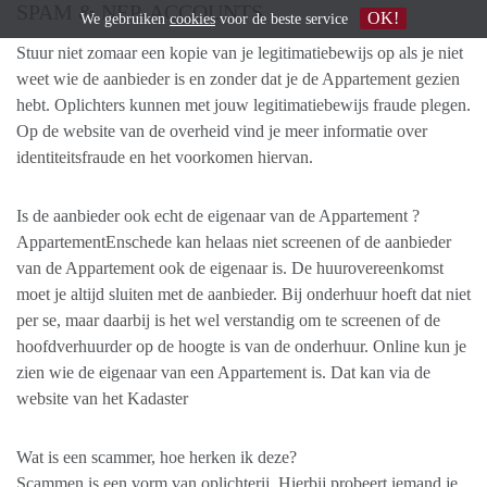
SPAM & NEP-ACCOUNTS
OK!
We gebruiken
cookies
voor de beste service
Stuur niet zomaar een kopie van je legitimatiebewijs op als je niet
weet wie de aanbieder is en zonder dat je de Appartement gezien
hebt. Oplichters kunnen met jouw legitimatiebewijs fraude plegen.
Op de website van de overheid vind je meer informatie over
identiteitsfraude en het voorkomen hiervan.
Is de aanbieder ook echt de eigenaar van de Appartement ?
AppartementEnschede kan helaas niet screenen of de aanbieder
van de Appartement ook de eigenaar is. De huurovereenkomst
moet je altijd sluiten met de aanbieder. Bij onderhuur hoeft dat niet
per se, maar daarbij is het wel verstandig om te screenen of de
hoofdverhuurder op de hoogte is van de onderhuur. Online kun je
zien wie de eigenaar van een Appartement is. Dat kan via de
website van het Kadaster
Wat is een scammer, hoe herken ik deze?
Scammen is een vorm van oplichterij. Hierbij probeert iemand je