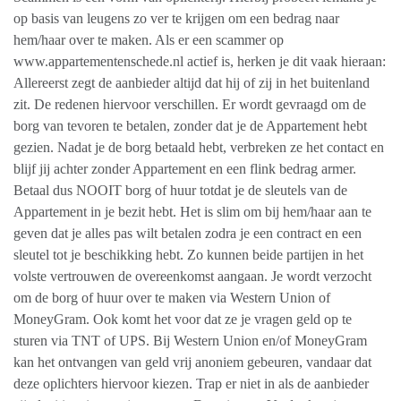
op basis van leugens zo ver te krijgen om een bedrag naar
hem/haar over te maken. Als er een scammer op
www.appartementenschede.nl actief is, herken je dit vaak hieraan:
Allereerst zegt de aanbieder altijd dat hij of zij in het buitenland
zit. De redenen hiervoor verschillen. Er wordt gevraagd om de
borg van tevoren te betalen, zonder dat je de Appartement hebt
gezien. Nadat je de borg betaald hebt, verbreken ze het contact en
blijf jij achter zonder Appartement en een flink bedrag armer.
Betaal dus NOOIT borg of huur totdat je de sleutels van de
Appartement in je bezit hebt. Het is slim om bij hem/haar aan te
geven dat je alles pas wilt betalen zodra je een contract en een
sleutel tot je beschikking hebt. Zo kunnen beide partijen in het
volste vertrouwen de overeenkomst aangaan. Je wordt verzocht
om de borg of huur over te maken via Western Union of
MoneyGram. Ook komt het voor dat ze je vragen geld op te
sturen via TNT of UPS. Bij Western Union en/of MoneyGram
kan het ontvangen van geld vrij anoniem gebeuren, vandaar dat
deze oplichters hiervoor kiezen. Trap er niet in als de aanbieder