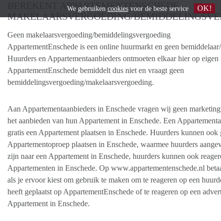
BEREKENT APPARTEMENTENSCHEDE
OK!
We gebruiken
cookies
voor de beste service
MAKELAARSVERGOEDING/BEMIDDELINGSVE
Geen makelaarsvergoeding/bemiddelingsvergoeding
AppartementEnschede is een online huurmarkt en geen bemiddelaar/
Huurders en Appartementaanbieders ontmoeten elkaar hier op eigen in
AppartementEnschede bemiddelt dus niet en vraagt geen
bemiddelingsvergoeding/makelaarsvergoeding.
Aan Appartementaanbieders in Enschede vragen wij geen marketing
het aanbieden van hun Appartement in Enschede. Een Appartementa
gratis een Appartement plaatsen in Enschede. Huurders kunnen ook g
Appartementoproep plaatsen in Enschede, waarmee huurders aangev
zijn naar een Appartement in Enschede, huurders kunnen ook reager
Appartementen in Enschede. Op www.appartementenschede.nl betaal
als je ervoor kiest om gebruik te maken om te reageren op een huurd
heeft geplaatst op AppartementEnschede of te reageren op een adver
Appartement in Enschede.