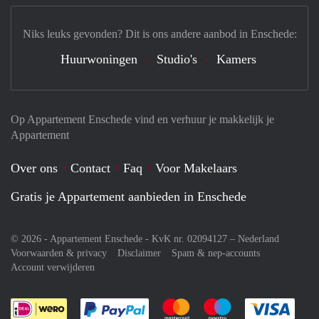
Niks leuks gevonden? Dit is ons andere aanbod in Enschede:
Huurwoningen
Studio's
Kamers
Op Appartement Enschede vind en verhuur je makkelijk je
Appartement
Over ons
Contact
Faq
Voor Makelaars
Gratis je Appartement aanbieden in Enschede
© 2026 - Appartement Enschede - KvK nr. 02094127 –
Nederland
Voorwaarden & privacy
Disclaimer
Spam & nep-accounts
Account verwijderen
Je rekent gemakkelijk af met Paypal
Je rekent gemakkelijk af met M
Je rekent gemakkelij
Je re