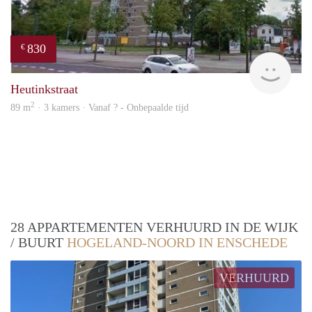
830
€
rent
Heutinkstraat
2
89 m
· 3 kamers · Vanaf ? - Onbepaalde tijd
28 APPARTEMENTEN VERHUURD IN DE WIJK
/ BUURT
HOGELAND-NOORD IN ENSCHEDE
VERHUURD