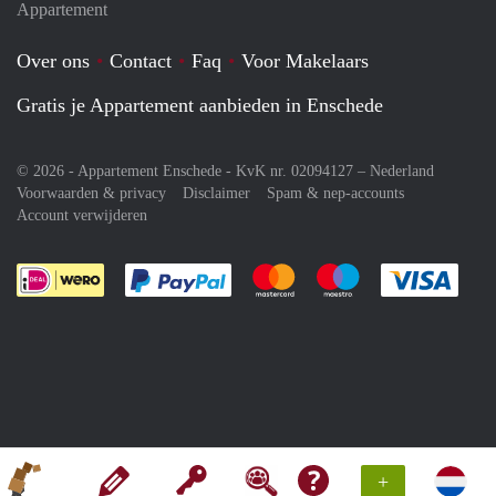
Appartement
Over ons
Contact
Faq
Voor Makelaars
Gratis je Appartement aanbieden in Enschede
© 2026 - Appartement Enschede - KvK nr. 02094127 –
Nederland
Voorwaarden & privacy
Disclaimer
Spam & nep-accounts
Account verwijderen
Je rekent gemakkelijk af met Paypal
Je rekent gemakkelijk af met M
Je rekent gemakkelij
Je re
+