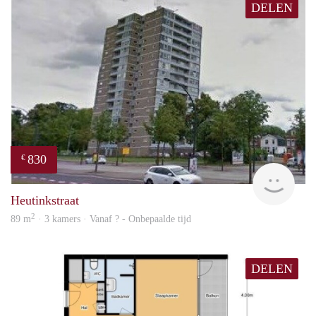
DELEN
830
€
finde
Heutinkstraat
2
89 m
· 3 kamers · Vanaf ? - Onbepaalde tijd
DELEN