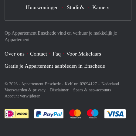
Huurwoningen
Studio's
Kamers
Op Appartement Enschede vind en verhuur je makkelijk je
Appartement
Over ons
Contact
Faq
Voor Makelaars
Gratis je Appartement aanbieden in Enschede
© 2026 - Appartement Enschede - KvK nr. 02094127 –
Nederland
Voorwaarden & privacy
Disclaimer
Spam & nep-accounts
Account verwijderen
Je rekent gemakkelijk af met Paypal
Je rekent gemakkelijk af met M
Je rekent gemakkelij
Je re