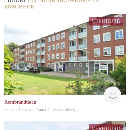
/ BUURT
ELFERINK-HEUWKAMP IN
ENSCHEDE
VERHUURD
Woni
Rembrandtlaan
2
80 m
· 4 kamers · Vanaf ? - Onbepaalde tijd
VERHUURD