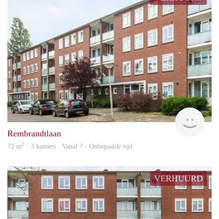
rent
Rembrandtlaan
2
72 m
· 3 kamers · Vanaf ? - Onbepaalde tijd
VERHUURD