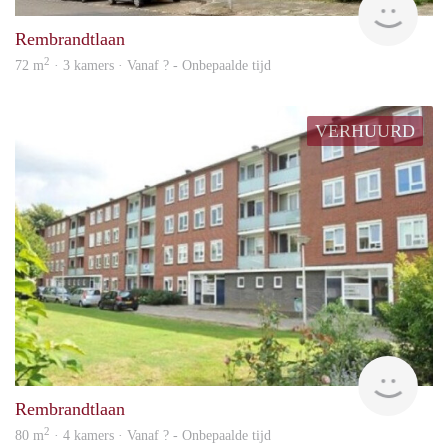
Rembrandtlaan
2
72 m
· 3 kamers · Vanaf ? - Onbepaalde tijd
VERHUURD
Woni
Rembrandtlaan
2
80 m
· 4 kamers · Vanaf ? - Onbepaalde tijd