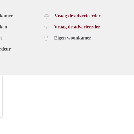
dkamer
Vraag de adverteerder
uken
Vraag de adverteerder
t
Eigen woonkamer
rdeur