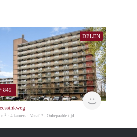
DELEN
845
€
Woning
eessinkweg
2
6 m
· 4 kamers · Vanaf ? - Onbepaalde tijd