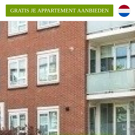
GRATIS JE APPARTEMENT AANBIEDEN
ppartement in Enschede?
mentEnschede?
ding?