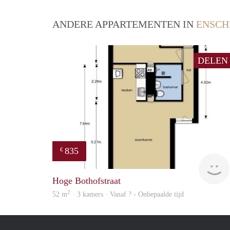
ANDERE APPARTEMENTEN IN
ENSCH
DELEN
835
€
Hoge Bothofstraat
2
52 m
· 3 kamers · Vanaf ? - Onbepaalde tijd