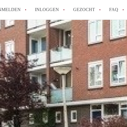
NMELDEN
INLOGGEN
GEZOCHT
FAQ
How to translate AppartementEnschede!
Wat is AppartementEnschede?
Hoeveel kost het om te reageren op een A
Wat is de privacyverklaring van Apparte
Berekent AppartementEnschede
makelaarsvergoeding/bemiddelingsvergoe
Alle veelgestelde vragen