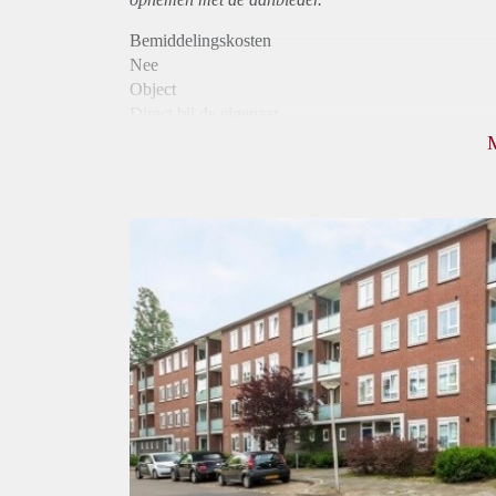
Bemiddelingskosten
Nee
Object
Direct bij de eigenaar
Borg
790
Garantiestelling
Niet mogelijk
Huurtoeslag
Mogelijk
Inkomen eis
N.V.T.
Huurtermijn
Onbepaalde termijn
Oplevering
Kaal