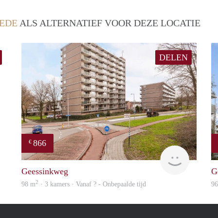
EDE
ALS ALTERNATIEF VOOR DEZE LOCATIE
DELEN
866
€
finder
Woning
Geessinkweg
G
2
98 m
· 3 kamers · Vanaf ? - Onbepaalde tijd
9