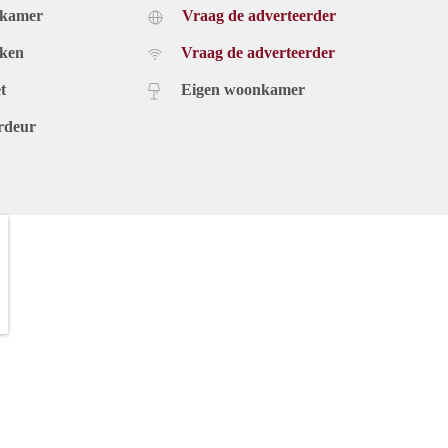
dkamer
Vraag de adverteerder
je rekening houden dat jouw bruto jaarinkomen minimaal €
uken
Vraag de adverteerder
geen huurtoeslag worden aangevraagd.
noodzakelijk om je inkomen aan te tonen door middel van de
t
Eigen woonkamer
ecente loonstroken.
rdeur
eend en deze informatie kan niet als een aanbieding of offerte