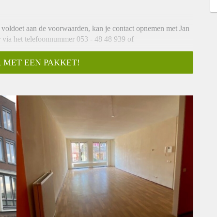
e voldoet aan de voorwaarden, kan je contact opnemen met Jan
ar via het telefoonnummer 053 - 48 48 939 of
t.
 MET EEN PAKKET!
ntrum van Enschede? Dan kunnen wij jou dit appartement
ns Deux.
 de volgende indeling; entree/hal, toilet met fontein,
r, royale woonkamer met toegang tot het balkon en een semi
 de tweede slaapkamer en berging.
en berging welke in de kelder is gelegen biedt extra
age onder het gebouw. Uiteraard is de woning bereikbaar met
waar verschillende activiteiten door de bewoners worden
rum en op een steenworpafstand van het ziekenhuis. Grote delen
euwe moderne woningen. Ondanks de ideale ligging ten opzichte
e biedt, is de eigen identiteit van de wijk voor een groot deel