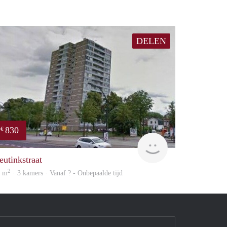
DELEN
830
€
finder
eutinkstraat
2
9 m
· 3 kamers · Vanaf ? - Onbepaalde tijd