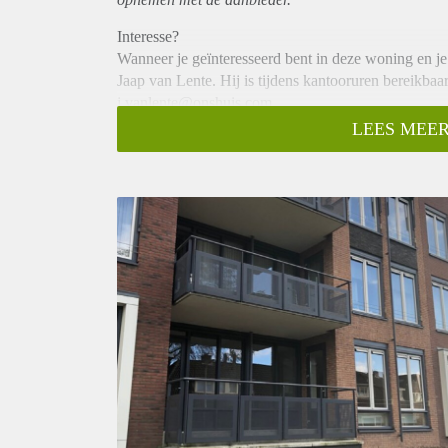
Interesse?
Wanneer je geïnteresseerd bent in deze woning en j
Jaap van Lente. Hij is tijdens kantooruren bereikba
j.vanlente@onshuis.com.
Voor de voorwaarden zie onder zie onderaan de teks
LEES MEER
Omschrijving
Ben je op zoek naar een mooie woning nabij het ce
aanbieden in het appartementencomplex Quatre Mai
De woning is gelegen op de eerste verdieping en heeft
badkamer met douche, wastafel en toilet, slaapkame
open hoekkeuken. Vanuit de woonkamer toegang tot
De totale woonoppervlakte is ongeveer 90 m². De eig
bergruimte en parkeren is mogelijk in de parkeergar
de lift. In het complex zijn twee algemene ruimtes 
georganiseerd.
Het Getfert
De buurt “Het Getfert” ligt ten zuiden van het cent
van de wijk zijn in het verleden vervangen door ni
van alle voorzieningen die de binnenstad van Ensched