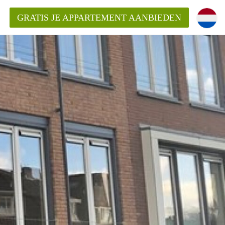
GRATIS JE APPARTEMENT AANBIEDEN
ppartement in Enschede?
mentEnschede?
ding?