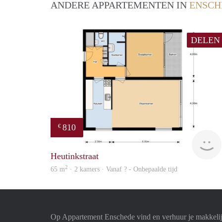
ANDERE APPARTEMENTEN IN
ENSCH
DELEN
810
€
Heutinkstraat
2
65 m
· 2 kamers · Vanaf ? - Onbepaalde tijd
Op Appartement Enschede vind en verhuur je makkeli