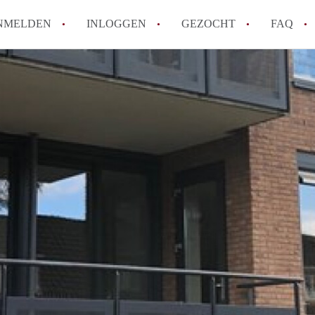
NMELDEN
INLOGGEN
GEZOCHT
FAQ
How to translate AppartementEnschede!
Wat is AppartementEnschede?
Hoeveel kost het om te reageren op een A
Wat is de privacyverklaring van Apparte
Berekent AppartementEnschede
makelaarsvergoeding/bemiddelingsvergoe
Alle veelgestelde vragen