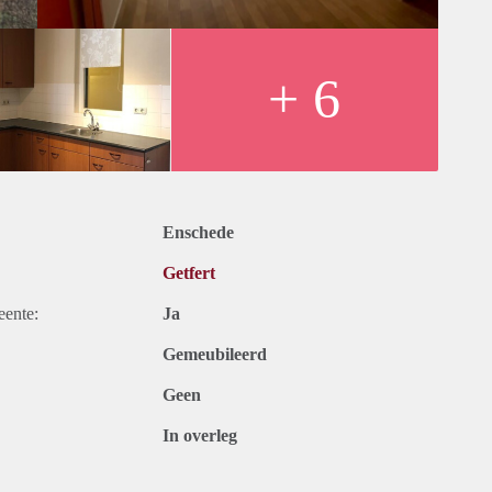
+ 6
Enschede
Getfert
eente:
Ja
Gemeubileerd
Geen
In overleg