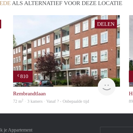
EDE
ALS ALTERNATIEF VOOR DEZE LOCATIE
DELEN
810
€
Woning
Woning
Rembrandtlaan
H
2
72 m
· 3 kamers · Vanaf ? - Onbepaalde tijd
8
jk je Appartement