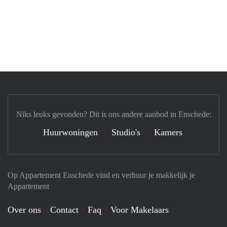
Niks leuks gevonden? Dit is ons andere aanbod in Enschede:
Huurwoningen
Studio's
Kamers
Op Appartement Enschede vind en verhuur je makkelijk je
Appartement
Over ons
Contact
Faq
Voor Makelaars