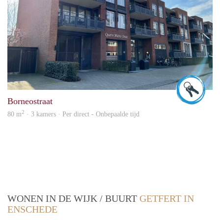
Wilfr
Borneostraat
2
80 m
· 3 kamers · Per direct - Onbepaalde tijd
WONEN IN DE WIJK / BUURT
GETFERT IN
ENSCHEDE