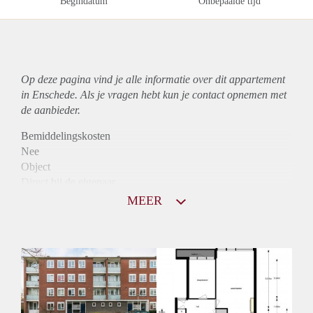
Begindatum
Onbepaalde tijd
Op deze pagina vind je alle informatie over dit
appartement
in Enschede. Als je vragen hebt kun je contact opnemen met
de aanbieder.
Bemiddelingskosten
Nee
Object
Direct bij de eigenaar
Borg
MEER
790
Garantiestelling
Niet mogelijk
Huurtoeslag
Mogelijk
Inkomen eis
N.V.T.