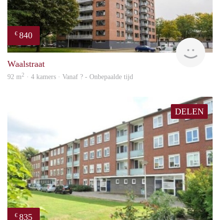
840
€
finde
Waalstraat
2
92 m
· 4 kamers · Vanaf ? - Onbepaalde tijd
DELEN
835
€