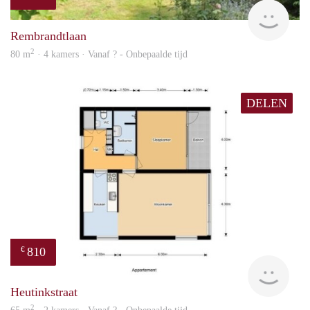
rent
Rembrandtlaan
2
80 m
· 4 kamers · Vanaf ? - Onbepaalde tijd
DELEN
810
€
finde
Heutinkstraat
2