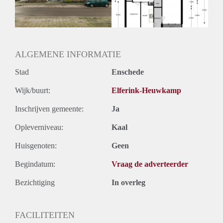
Huurtermijn
Onbepaalde termijn
Oplevering
Kaal
ALGEMENE INFORMATIE
Stad
Enschede
Wijk/buurt:
Elferink-Heuwkamp
Inschrijven gemeente:
Ja
Opleverniveau:
Kaal
Huisgenoten:
Geen
Begindatum:
Vraag de adverteerder
Bezichtiging
In overleg
FACILITEITEN