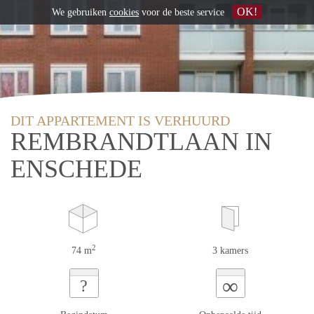
OK!
We gebruiken
cookies
voor de beste service
DIT APPARTEMENT IS VERHUURD
REMBRANDTLAAN IN
ENSCHEDE
2
74 m
3 kamers
∞
?