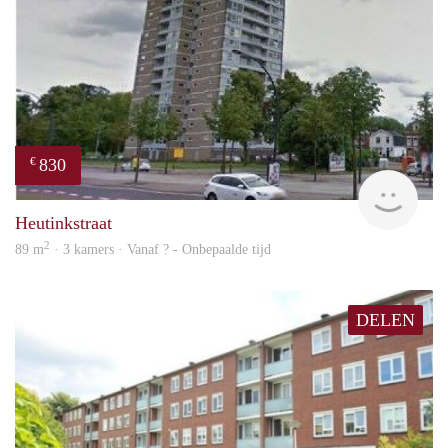
830
€
finde
Heutinkstraat
2
89 m
· 3 kamers · Vanaf ? - Onbepaalde tijd
DELEN