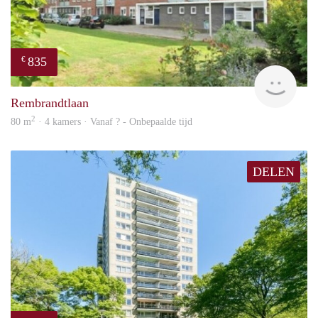
835
€
finde
Rembrandtlaan
2
80 m
· 4 kamers · Vanaf ? - Onbepaalde tijd
DELEN