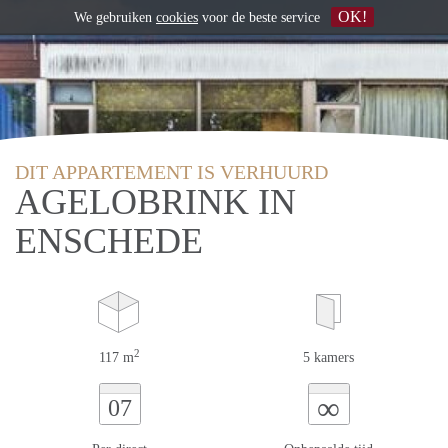
OK!
We gebruiken
cookies
voor de beste service
DIT APPARTEMENT IS VERHUURD
AGELOBRINK IN
ENSCHEDE
2
117 m
5 kamers
∞
07