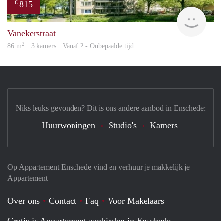
815
€
finde
Vanekerstraat
2
86 m
· 3 kamers · Vanaf ? - Onbepaalde tijd
Niks leuks gevonden? Dit is ons andere aanbod in Enschede:
Huurwoningen
Studio's
Kamers
Op Appartement Enschede vind en verhuur je makkelijk je
Appartement
Over ons
Contact
Faq
Voor Makelaars
Gratis je Appartement aanbieden in Enschede