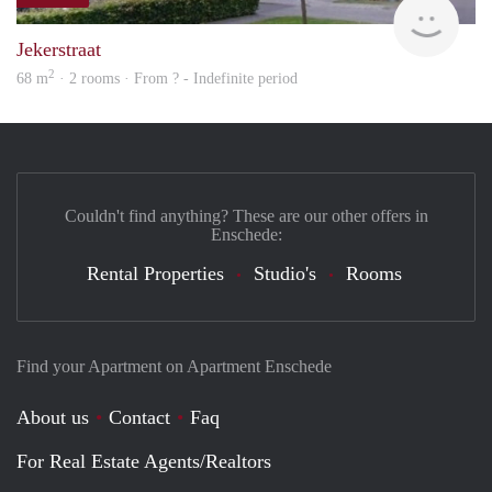
finde
Jekerstraat
2
68 m
· 2 rooms · From ? - Indefinite period
Couldn't find anything? These are our other offers in
Enschede:
Rental Properties
Studio's
Rooms
Find your Apartment on Apartment Enschede
About us
Contact
Faq
For Real Estate Agents/Realtors