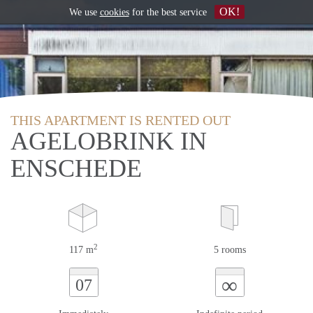
OK!
We use
cookies
for the best service
THIS APARTMENT IS RENTED OUT
AGELOBRINK IN
ENSCHEDE
2
117 m
5 rooms
∞
07