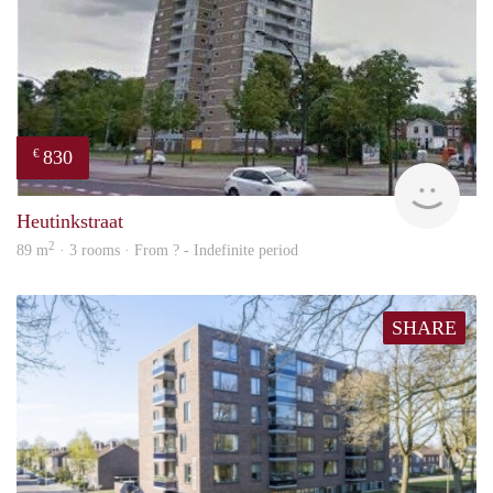
830
€
finde
Heutinkstraat
2
89 m
· 3 rooms · From ? - Indefinite period
SHARE