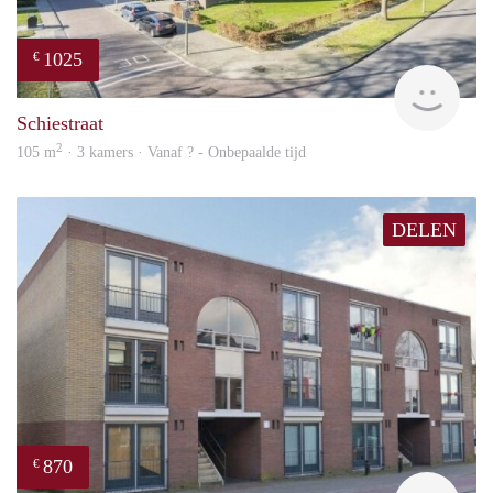
1025
€
finde
Schiestraat
2
105 m
· 3 kamers · Vanaf ? - Onbepaalde tijd
DELEN
870
€
finde