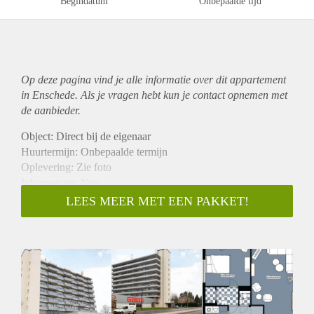
Begindatum
Onbepaalde tijd
Op deze pagina vind je alle informatie over dit
appartement
in Enschede. Als je vragen hebt kun je contact opnemen met
de aanbieder.
Object: Direct bij de eigenaar
Huurtermijn: Onbepaalde termijn
Oplevering: Zie foto
Inkomen eis: Nee
Garantiestelling mogelijk: Nee
LEES MEER MET EEN PAKKET!
Borg: 1 Maand
Bemiddeling kosten: Nee
Woningdelers toegestaan: Nee
Huisdieren toegestaan: Afhankelijk van de Eigenaar
Huurtoeslag grens: Ja
Geschikt voor studenten: Afhankelijk van de Eigenaar