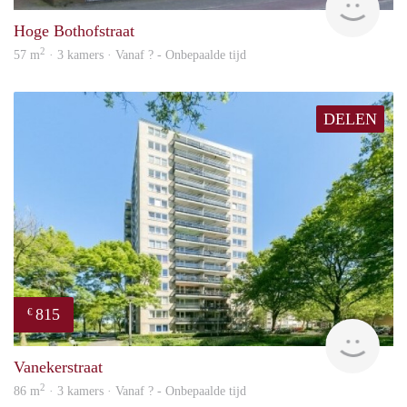
Hoge Bothofstraat
2
57 m
· 3 kamers · Vanaf ? - Onbepaalde tijd
DELEN
815
€
finde
Vanekerstraat
2
86 m
· 3 kamers · Vanaf ? - Onbepaalde tijd