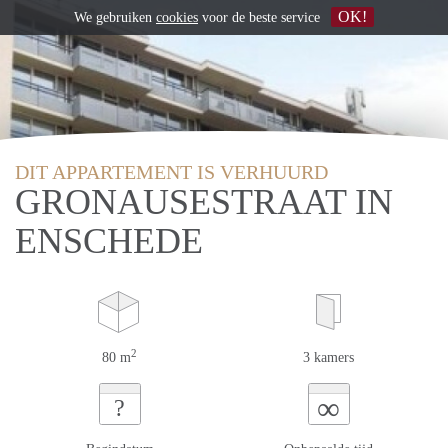
OK!
We gebruiken
cookies
voor de beste service
DIT APPARTEMENT IS VERHUURD
GRONAUSESTRAAT IN
ENSCHEDE
2
80 m
3 kamers
∞
?