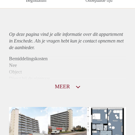
Begindatum
Onbepaalde tijd
Op deze pagina vind je alle informatie over dit
appartement
in Enschede. Als je vragen hebt kun je contact opnemen met
de aanbieder.
Bemiddelingskosten
Nee
Object
Direct bij de eigenaar
Borg
MEER
810
Garantiestelling
Niet mogelijk
Huurtoeslag
Mogelijk
Inkomen eis
N.V.T.