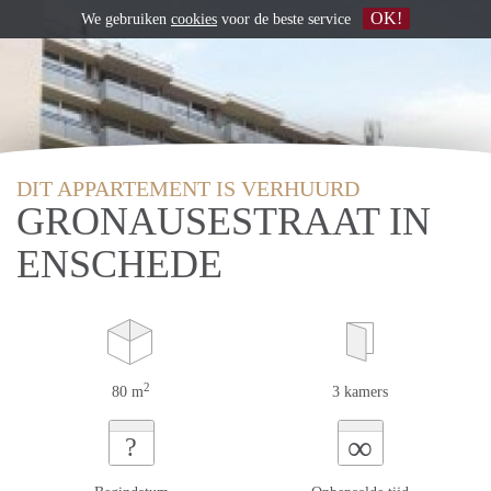
OK!
We gebruiken
cookies
voor de beste service
DIT APPARTEMENT IS VERHUURD
GRONAUSESTRAAT IN
ENSCHEDE
2
80 m
3 kamers
∞
?