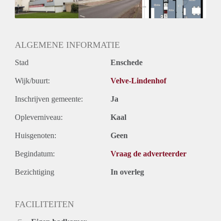
Huurtermijn
Onbepaalde termijn
Oplevering
Kaal
ALGEMENE INFORMATIE
Stad
Enschede
Wijk/buurt:
Velve-Lindenhof
Inschrijven gemeente:
Ja
Opleverniveau:
Kaal
Huisgenoten:
Geen
Begindatum:
Vraag de adverteerder
Bezichtiging
In overleg
FACILITEITEN