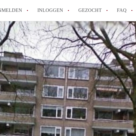
NMELDEN
INLOGGEN
GEZOCHT
FAQ
How to translate AppartementEnschede!
Wat is AppartementEnschede?
Hoeveel kost het om te reageren op een A
Wat is de privacyverklaring van Apparte
Berekent AppartementEnschede
makelaarsvergoeding/bemiddelingsvergoe
Alle veelgestelde vragen