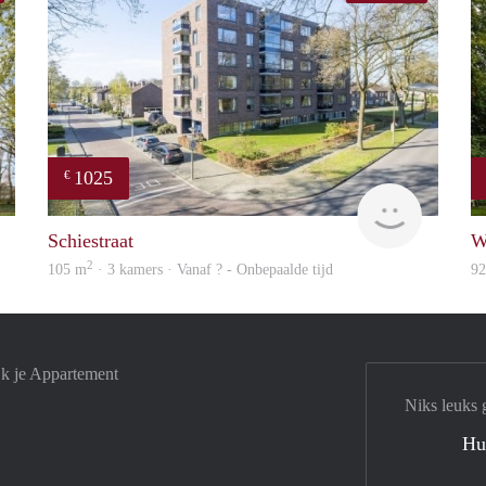
1025
€
Woning
finder
Schiestraat
W
2
105 m
· 3 kamers · Vanaf ? - Onbepaalde tijd
9
jk je Appartement
Niks leuks 
Hu