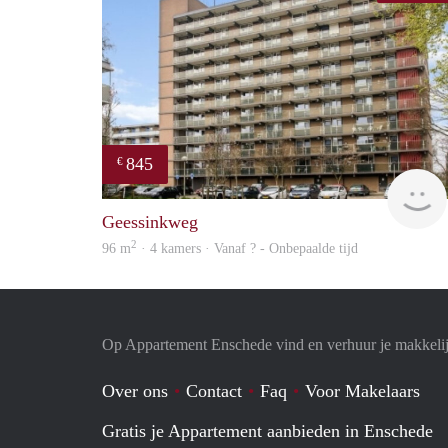
845
€
Geessinkweg
2
96 m
· 4 kamers · Vanaf ? - Onbepaalde tijd
Op Appartement Enschede vind en verhuur je makkeli
Over ons
Contact
Faq
Voor Makelaars
Gratis je Appartement aanbieden in Enschede