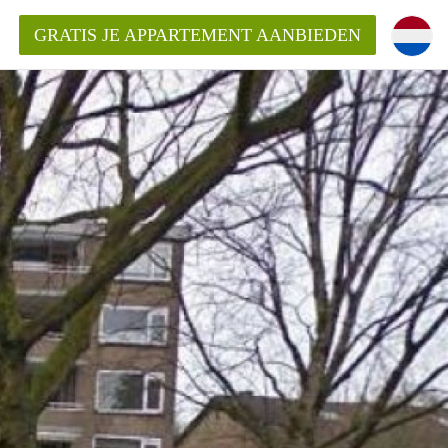
GRATIS JE APPARTEMENT AANBIEDEN
ppartement in Enschede?
mentEnschede?
ding?