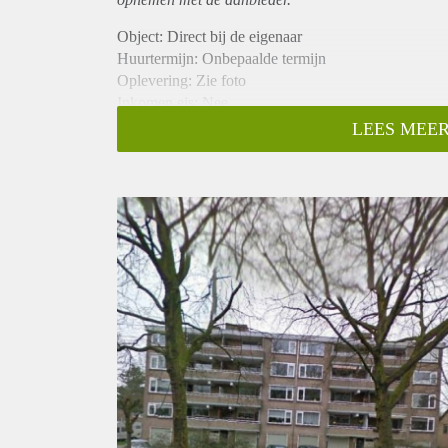
Object: Direct bij de eigenaar
Huurtermijn: Onbepaalde termijn
Oplevering: Zie foto
Inkomen eis: Nee
Garantiestelling mogelijk: Nee
LEES MEER
Borg: 1 Maand
Bemiddeling kosten: Nee
Woningdelers toegestaan: Nee
Huisdieren toegestaan: Afhankelijk van de Eigenaar
Huurtoeslag grens: Ja
Geschikt voor studenten: Afhankelijk van de Eigena