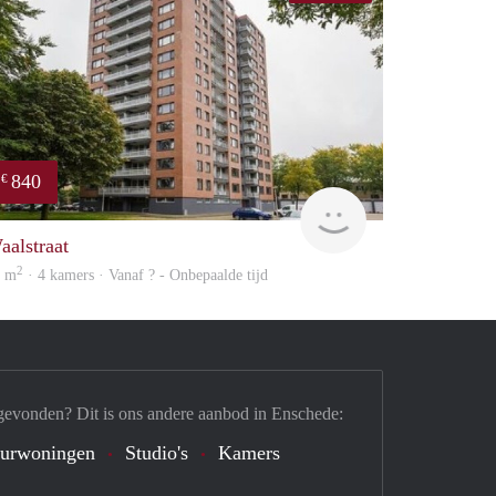
840
€
finder
aalstraat
2
2 m
· 4 kamers · Vanaf ? - Onbepaalde tijd
gevonden? Dit is ons andere aanbod in Enschede:
urwoningen
Studio's
Kamers