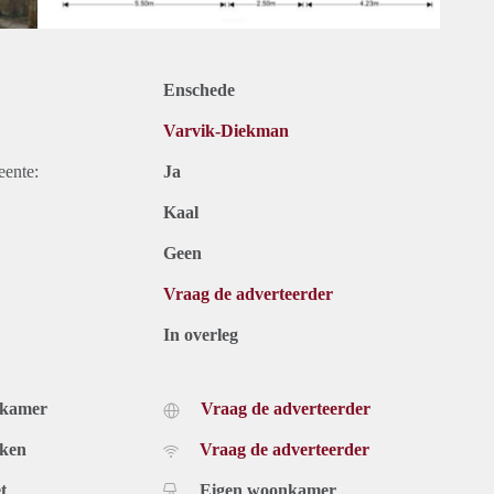
Enschede
Varvik-Diekman
eente:
Ja
Kaal
Geen
Vraag de adverteerder
In overleg
dkamer
Vraag de adverteerder
uken
Vraag de adverteerder
t
Eigen woonkamer