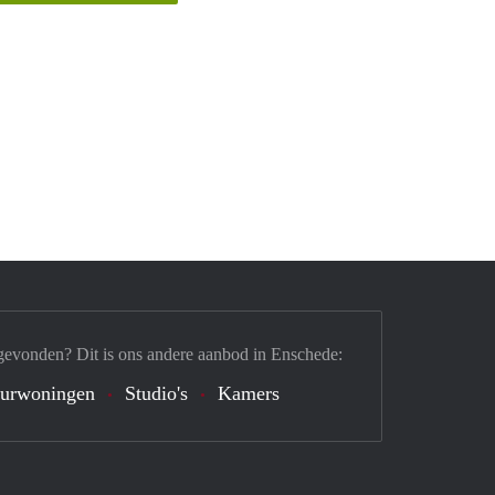
gevonden? Dit is ons andere aanbod in Enschede:
urwoningen
Studio's
Kamers