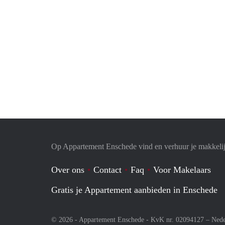
Op Appartement Enschede vind en verhuur je makkeli
Over ons
Contact
Faq
Voor Makelaars
Gratis je Appartement aanbieden in Enschede
© 2026 - Appartement Enschede - KvK nr. 02094127 –
Nede