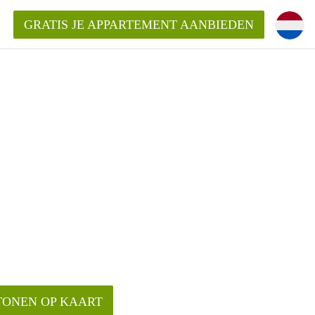
GRATIS JE APPARTEMENT AANBIEDEN
ppartement in Enschede?
mentEnschede?
ding?
TONEN OP KAART