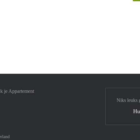
jk je Appartement
Niks leuks 
Hu
rland