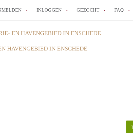
NMELDEN
INLOGGEN
GEZOCHT
FAQ
RIE- EN HAVENGEBIED IN ENSCHEDE
How to translate AppartementEnschede!
 EN HAVENGEBIED IN ENSCHEDE
Wat is AppartementEnschede?
Hoeveel kost het om te reageren op een A
Wat is de privacyverklaring van Apparte
Berekent AppartementEnschede
makelaarsvergoeding/bemiddelingsvergoe
Alle veelgestelde vragen