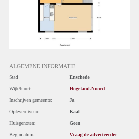
Huurtermijn
Onbepaalde termijn
Oplevering
Kaal
ALGEMENE INFORMATIE
Stad
Enschede
Wijk/buurt:
Hogeland-Noord
Inschrijven gemeente:
Ja
Opleverniveau:
Kaal
Huisgenoten:
Geen
Begindatum:
Vraag de adverteerder