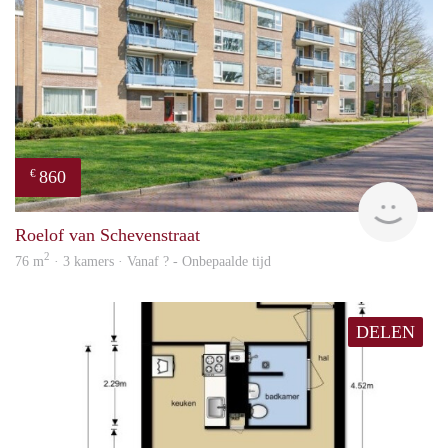
860
€
Woni
Roelof van Schevenstraat
2
76 m
· 3 kamers · Vanaf ? - Onbepaalde tijd
DELEN