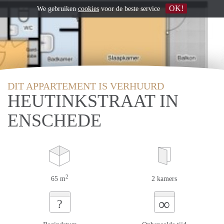
OK!
We gebruiken
cookies
voor de beste service
DIT APPARTEMENT IS VERHUURD
HEUTINKSTRAAT IN
ENSCHEDE
2
65 m
2 kamers
∞
?