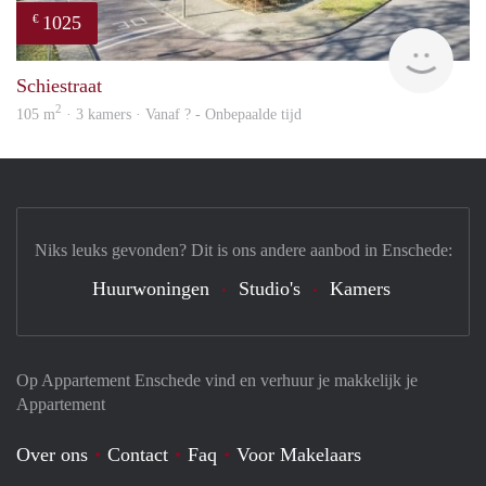
1025
€
finde
Schiestraat
2
105 m
· 3 kamers · Vanaf ? - Onbepaalde tijd
Niks leuks gevonden? Dit is ons andere aanbod in Enschede:
Huurwoningen
Studio's
Kamers
Op Appartement Enschede vind en verhuur je makkelijk je
Appartement
Over ons
Contact
Faq
Voor Makelaars