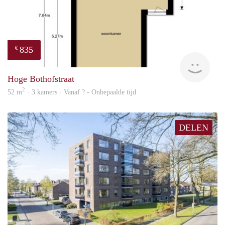
835
€
finde
Hoge Bothofstraat
2
52 m
· 3 kamers · Vanaf ? - Onbepaalde tijd
DELEN