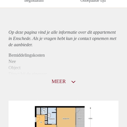
Begindatum
Onbepaalde tijd
Op deze pagina vind je alle informatie over dit
appartement
in Enschede. Als je vragen hebt kun je contact opnemen met
de aanbieder.
Bemiddelingskosten
Nee
Object
Direct bij de eigenaar
Borg
MEER
810
Garantiestelling
Niet mogelijk
Huurtoeslag
Mogelijk
Inkomen eis
N.V.T.