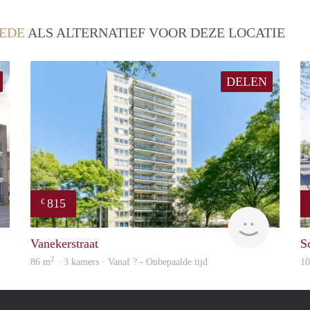
EDE
ALS ALTERNATIEF VOOR DEZE LOCATIE
DELEN
815
€
finder
Woning
Vanekerstraat
S
2
86 m
· 3 kamers · Vanaf ? - Onbepaalde tijd
1