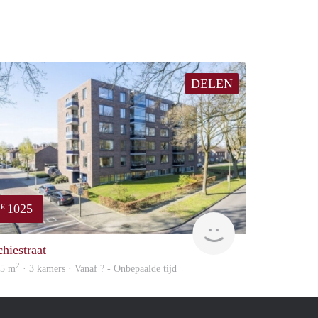
DELEN
1025
€
Woning
chiestraat
2
05 m
· 3 kamers · Vanaf ? - Onbepaalde tijd