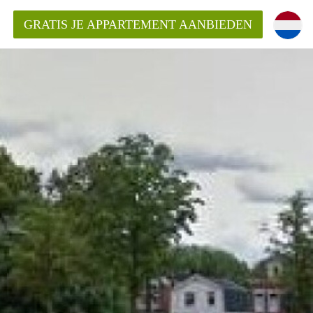
GRATIS JE APPARTEMENT AANBIEDEN
ppartement in Enschede?
mentEnschede?
ding?