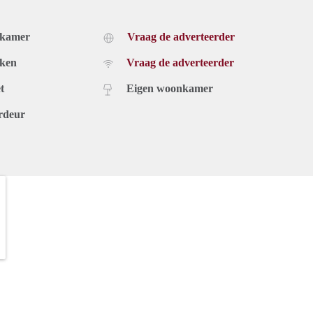
dkamer
Vraag de adverteerder
uken
Vraag de adverteerder
t
Eigen woonkamer
rdeur