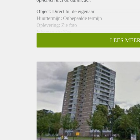
Object: Direct bij de eigenaar
Huurtermijn: Onbepaalde termijn
Oplevering: Zie foto
Inkomen eis: Nee
Garantiestelling mogelijk: Nee
LEES MEER
Borg: 1 Maand
Bemiddeling kosten: Nee
Woningdelers toegestaan: Nee
Huisdieren toegestaan: Afhankelijk van de Eigenaar
Huurtoeslag grens: Ja
Geschikt voor studenten: Afhankelijk van de Eigena