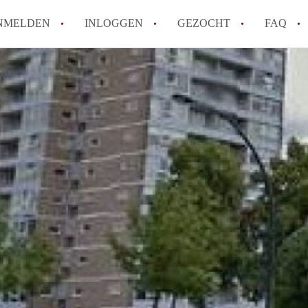
NMELDEN
INLOGGEN
GEZOCHT
FAQ
How to translate AppartementEnschede!
Wat is AppartementEnschede?
Hoeveel kost het om te reageren op een A
Wat is de privacyverklaring van Apparte
Berekent AppartementEnschede
makelaarsvergoeding/bemiddelingsvergoe
Alle veelgestelde vragen