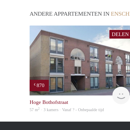
ANDERE APPARTEMENTEN IN
ENSCH
DELEN
870
€
Hoge Bothofstraat
2
57 m
· 3 kamers · Vanaf ? - Onbepaalde tijd