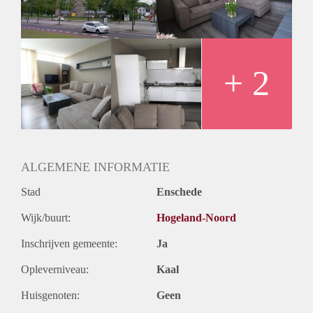
Huurtermijn
Onbepaalde termijn
Oplevering
Kaal
+ 2
ALGEMENE INFORMATIE
Stad
Enschede
Wijk/buurt:
Hogeland-Noord
Inschrijven gemeente:
Ja
Opleverniveau:
Kaal
Huisgenoten:
Geen