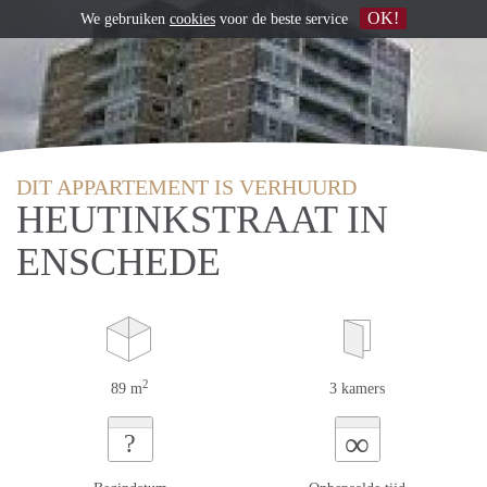
OK!
We gebruiken
cookies
voor de beste service
DIT APPARTEMENT IS VERHUURD
HEUTINKSTRAAT IN
ENSCHEDE
2
89 m
3 kamers
∞
?