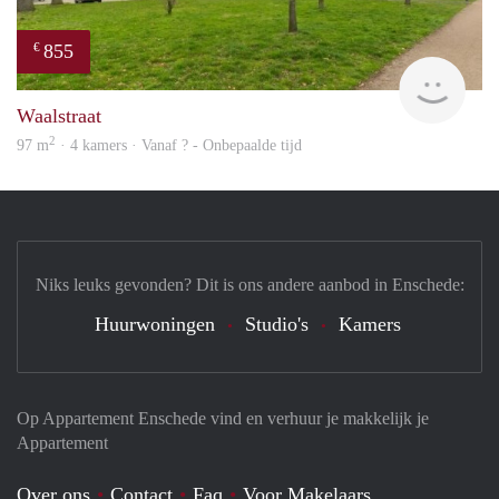
855
€
finde
Waalstraat
2
97 m
· 4 kamers · Vanaf ? - Onbepaalde tijd
Niks leuks gevonden? Dit is ons andere aanbod in Enschede:
Huurwoningen
Studio's
Kamers
Op Appartement Enschede vind en verhuur je makkelijk je
Appartement
Over ons
Contact
Faq
Voor Makelaars