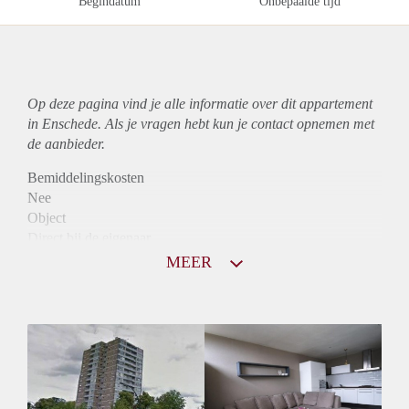
Begindatum
Onbepaalde tijd
Op deze pagina vind je alle informatie over dit
appartement
in Enschede. Als je vragen hebt kun je contact opnemen met
de aanbieder.
Bemiddelingskosten
Nee
Object
Direct bij de eigenaar
Borg
MEER
790
Garantiestelling
Niet mogelijk
Huurtoeslag
Mogelijk
Inkomen eis
N.V.T.