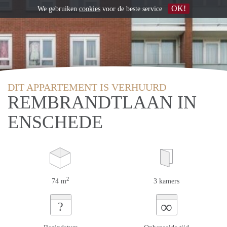
OK!
We gebruiken
cookies
voor de beste service
DIT APPARTEMENT IS VERHUURD
REMBRANDTLAAN IN
ENSCHEDE
2
74 m
3 kamers
∞
?