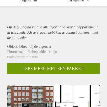
Begindatum
Onbepaalde tijd
Op deze pagina vind je alle informatie over dit
appartement
in Enschede. Als je vragen hebt kun je contact opnemen met
de aanbieder.
Object: Direct bij de eigenaar
Huurtermijn: Onbepaalde termijn
Oplevering: Zie foto
Inkomen eis: Nee
Garantiestelling mogelijk: Nee
LEES MEER MET EEN PAKKET!
Borg: 1 Maand
Bemiddeling kosten: Nee
Woningdelers toegestaan: Nee
Huisdieren toegestaan: Afhankelijk van de Eigenaar
Huurtoeslag grens: Ja
Geschikt voor studenten: Afhankelijk van de Eigenaar