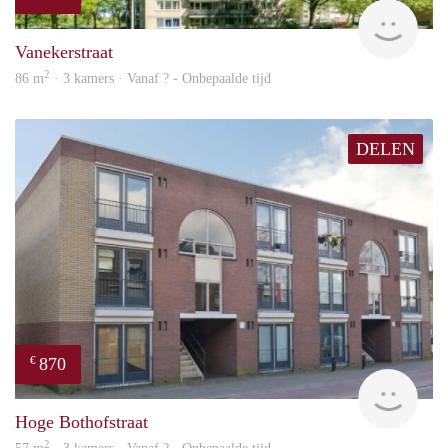
Woni
Vanekerstraat
2
86 m
· 3 kamers · Vanaf ? - Onbepaalde tijd
DELEN
870
€
finde
Hoge Bothofstraat
2