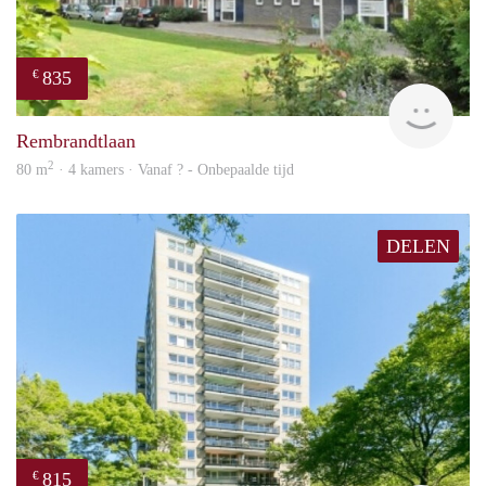
835
€
finde
Rembrandtlaan
2
80 m
· 4 kamers · Vanaf ? - Onbepaalde tijd
DELEN
815
€