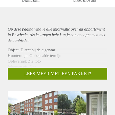
Begindatum
Onbepaalde tijd
Op deze pagina vind je alle informatie over dit
appartement
in Enschede. Als je vragen hebt kun je contact opnemen met
de aanbieder.
Object: Direct bij de eigenaar
Huurtermijn: Onbepaalde termijn
Oplevering: Zie foto
Inkomen eis: Nee
Garantiestelling mogelijk: Nee
LEES MEER MET EEN PAKKET!
Borg: 1 Maand
Bemiddeling kosten: Nee
Woningdelers toegestaan: Nee
Huisdieren toegestaan: Afhankelijk van de Eigenaar
Huurtoeslag grens: Ja
Geschikt voor studenten: Afhankelijk van de Eigenaar