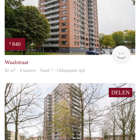
840
€
finde
Waalstraat
2
92 m
· 4 kamers · Vanaf ? - Onbepaalde tijd
DELEN