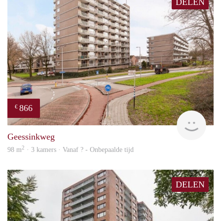
DELEN
866
€
Woni
Geessinkweg
2
98 m
· 3 kamers · Vanaf ? - Onbepaalde tijd
DELEN