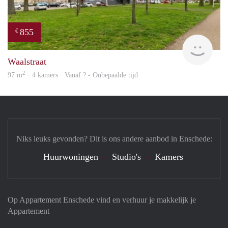
855
€
finde
Waalstraat
2
97 m
· 4 kamers · Vanaf ? - Onbepaalde tijd
Niks leuks gevonden? Dit is ons andere aanbod in Enschede:
Huurwoningen
Studio's
Kamers
Op Appartement Enschede vind en verhuur je makkelijk je
Appartement