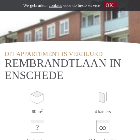
OK!
We gebruiken
cookies
voor de beste service
DIT APPARTEMENT IS VERHUURD
REMBRANDTLAAN IN
ENSCHEDE
2
80 m
4 kamers
∞
?