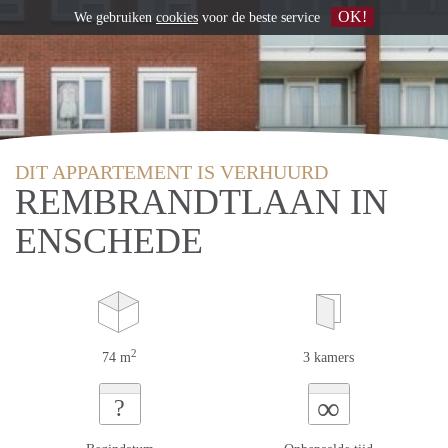
OK!
We gebruiken
cookies
voor de beste service
DIT APPARTEMENT IS VERHUURD
REMBRANDTLAAN IN
ENSCHEDE
2
74 m
3 kamers
∞
?