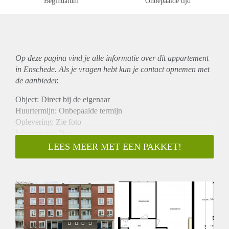
Begindatum
Onbepaalde tijd
Op deze pagina vind je alle informatie over dit
appartement
in Enschede. Als je vragen hebt kun je contact opnemen met
de aanbieder.
Object: Direct bij de eigenaar
Huurtermijn: Onbepaalde termijn
Oplevering: Zie foto
Inkomen eis: Nee
Garantiestelling mogelijk: Nee
LEES MEER MET EEN PAKKET!
Borg: 1 Maand
Bemiddeling kosten: Nee
Woningdelers toegestaan: Nee
Huisdieren toegestaan: Afhankelijk van de Eigenaar
Huurtoeslag grens: Ja
Geschikt voor studenten: Afhankelijk van de Eigenaar