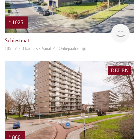
1025
€
finde
Schiestraat
2
105 m
· 3 kamers · Vanaf ? - Onbepaalde tijd
DELEN
866
€