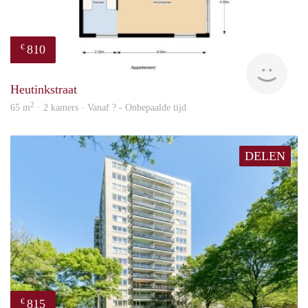
810
€
finde
Heutinkstraat
2
65 m
· 2 kamers · Vanaf ? - Onbepaalde tijd
DELEN
815
€