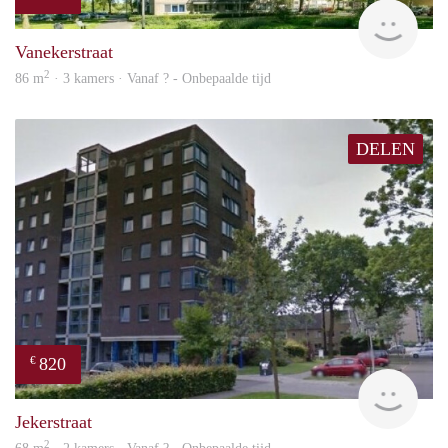
finde
Vanekerstraat
2
86 m
· 3 kamers · Vanaf ? - Onbepaalde tijd
DELEN
820
€
finde
Jekerstraat
2