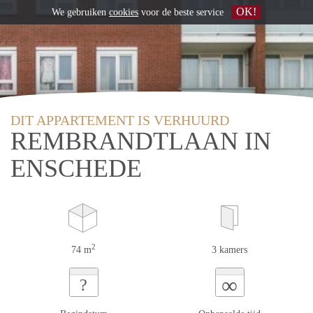
OK!
We gebruiken
cookies
voor de beste service
DIT APPARTEMENT IS VERHUURD
REMBRANDTLAAN IN
ENSCHEDE
2
74 m
3 kamers
∞
?