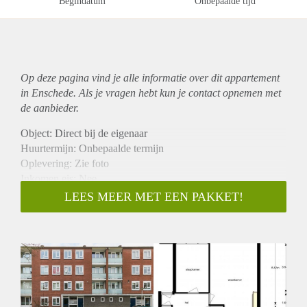
Begindatum
Onbepaalde tijd
Op deze pagina vind je alle informatie over dit
appartement
in Enschede. Als je vragen hebt kun je contact opnemen met
de aanbieder.
Object: Direct bij de eigenaar
Huurtermijn: Onbepaalde termijn
Oplevering: Zie foto
Inkomen eis: Nee
Garantiestelling mogelijk: Nee
LEES MEER MET EEN PAKKET!
Borg: 1 Maand
Bemiddeling kosten: Nee
Woningdelers toegestaan: Nee
Huisdieren toegestaan: Afhankelijk van de Eigenaar
Huurtoeslag grens: Ja
Geschikt voor studenten: Afhankelijk van de Eigenaar