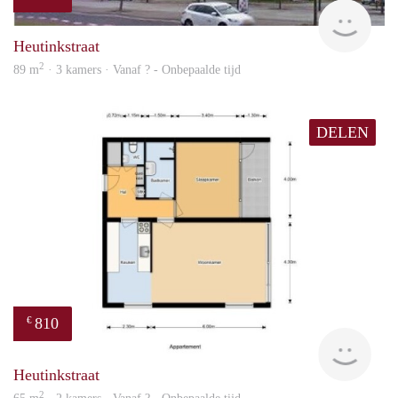
finde
Heutinkstraat
2
89 m
· 3 kamers · Vanaf ? - Onbepaalde tijd
DELEN
810
€
finde
Heutinkstraat
2