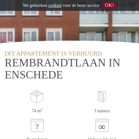
OK!
We gebruiken
cookies
voor de beste service
DIT APPARTEMENT IS VERHUURD
REMBRANDTLAAN IN
ENSCHEDE
2
74 m
3 kamers
∞
?