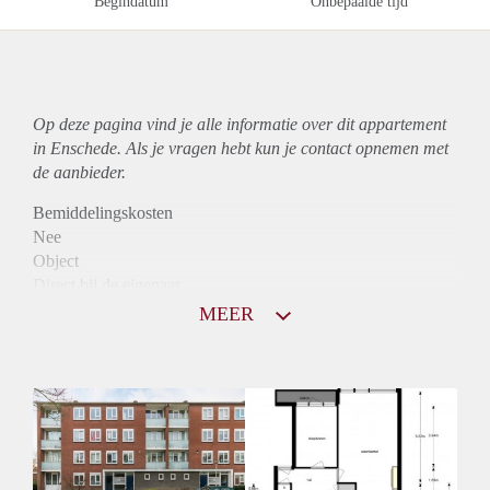
Begindatum
Onbepaalde tijd
Op deze pagina vind je alle informatie over dit
appartement
in Enschede. Als je vragen hebt kun je contact opnemen met
de aanbieder.
Bemiddelingskosten
Nee
Object
Direct bij de eigenaar
Borg
MEER
790
Garantiestelling
Niet mogelijk
Huurtoeslag
Mogelijk
Inkomen eis
N.V.T.