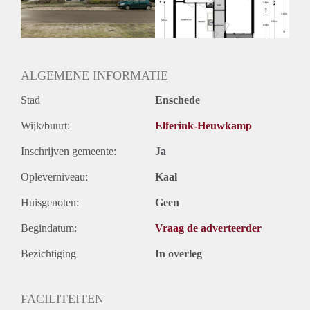
Huurtermijn
Onbepaalde termijn
Oplevering
Kaal
ALGEMENE INFORMATIE
Stad
Enschede
Wijk/buurt:
Elferink-Heuwkamp
Inschrijven gemeente:
Ja
Opleverniveau:
Kaal
Huisgenoten:
Geen
Begindatum:
Vraag de adverteerder
Bezichtiging
In overleg
FACILITEITEN