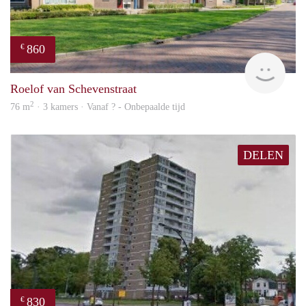
860
€
finde
Roelof van Schevenstraat
2
76 m
· 3 kamers · Vanaf ? - Onbepaalde tijd
DELEN
830
€