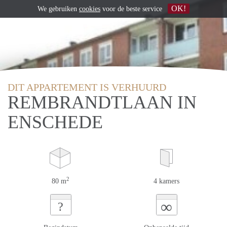
OK!
We gebruiken
cookies
voor de beste service
DIT APPARTEMENT IS VERHUURD
REMBRANDTLAAN IN
ENSCHEDE
2
80 m
4 kamers
∞
?