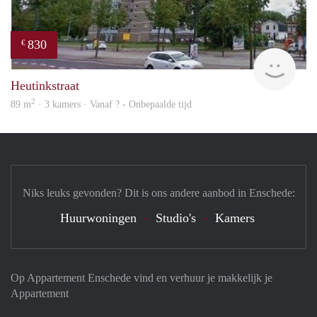
830
€
rent
Heutinkstraat
2
89 m
· 3 kamers · Vanaf ? - Onbepaalde tijd
Niks leuks gevonden? Dit is ons andere aanbod in Enschede:
Huurwoningen
Studio's
Kamers
Op Appartement Enschede vind en verhuur je makkelijk je
Appartement