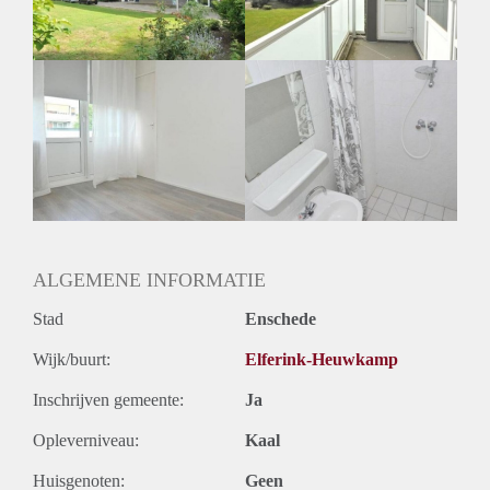
Huurtermijn
Onbepaalde termijn
Oplevering
Kaal
ALGEMENE INFORMATIE
Stad
Enschede
Wijk/buurt:
Elferink-Heuwkamp
Inschrijven gemeente:
Ja
Opleverniveau:
Kaal
Huisgenoten:
Geen