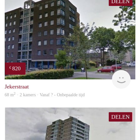
DELEN
820
€
rent
Jekerstraat
2
68 m
· 2 kamers · Vanaf ? - Onbepaalde tijd
DELEN