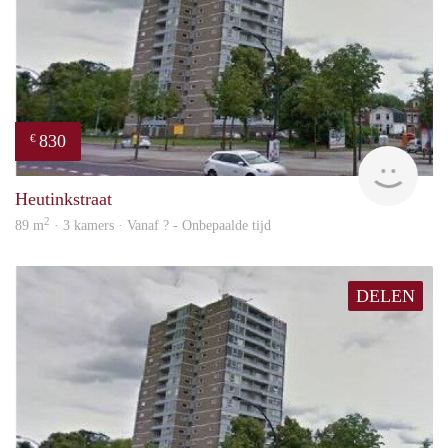
830
€
finde
Heutinkstraat
2
89 m
· 3 kamers · Vanaf ? - Onbepaalde tijd
DELEN