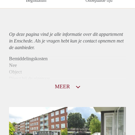
Begindatum
Onbepaalde tijd
Op deze pagina vind je alle informatie over dit
appartement
in Enschede. Als je vragen hebt kun je contact opnemen met
de aanbieder.
Bemiddelingskosten
Nee
Object
Direct bij de eigenaar
Borg
MEER
795
Garantiestelling
Niet mogelijk
Huurtoeslag
Mogelijk
Inkomen eis
N.V.T.