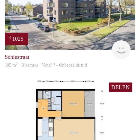
1025
€
finde
Schiestraat
2
105 m
· 3 kamers · Vanaf ? - Onbepaalde tijd
DELEN