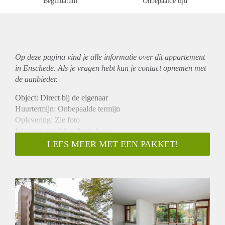
Begindatum
Onbepaalde tijd
Op deze pagina vind je alle informatie over dit
appartement
in Enschede. Als je vragen hebt kun je contact opnemen met
de aanbieder.
Object: Direct bij de eigenaar
Huurtermijn: Onbepaalde termijn
Oplevering: Zie foto
Inkomen eis: 2,9 x Bruto huur
Garantiestelling mogelijk: Ja
LEES MEER MET EEN PAKKET!
Borg: 1 Maand
Bemiddeling kosten: Nee
Woningdelers toegestaan: Ja
Huisdieren toegestaan: Afhankelijk van de Eigenaar
Huurtoeslag grens: Nee
Geschikt voor studenten: Afhankelijk van de Eigenaar