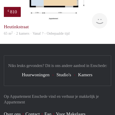
810
€
finde
Heutinkstraat
2
65 m
· 2 kamers · Vanaf ? - Onbepaalde tijd
Niks leuks gevonden? Dit is ons andere aanbod in Enschede:
Huurwoningen
Studio's
Kamers
Op Appartement Enschede vind en verhuur je makkelijk je
Appartement
Over ons
Contact
Faq
Voor Makelaars