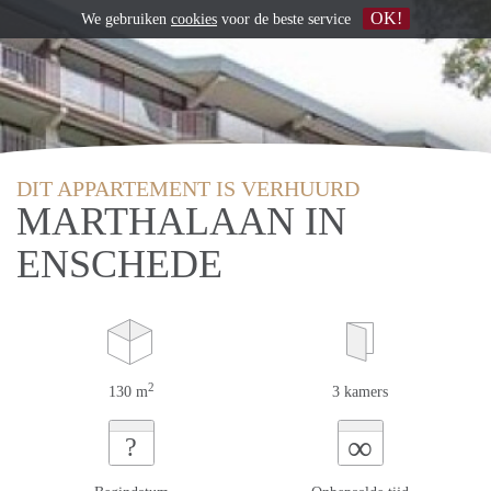
OK!
We gebruiken
cookies
voor de beste service
DIT APPARTEMENT IS VERHUURD
MARTHALAAN IN
ENSCHEDE
2
130 m
3 kamers
∞
?