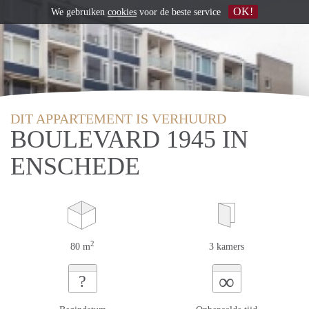
OK!
We gebruiken
cookies
voor de beste service
DIT APPARTEMENT IS VERHUURD
BOULEVARD 1945 IN
ENSCHEDE
2
80 m
3 kamers
∞
?