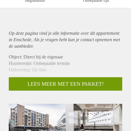
Begindatum
Onbepaalde tijd
Op deze pagina vind je alle informatie over dit
appartement
in Enschede. Als je vragen hebt kun je contact opnemen met
de aanbieder.
Object: Direct bij de eigenaar
Huurtermijn: Onbepaalde termijn
Oplevering: Zie foto
Inkomen eis: Nee
Garantiestelling mogelijk: Nee
LEES MEER MET EEN PAKKET!
Borg: 1 Maand
Bemiddeling kosten: Nee
Woningdelers toegestaan: Nee
Huisdieren toegestaan: Afhankelijk van de Eigenaar
Huurtoeslag grens: Ja
Geschikt voor studenten: Afhankelijk van de Eigenaar