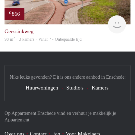
866
€
Woni
Geessinkweg
2
98 m
· 3 kamers · Vanaf ? - Onbepaalde tijd
Niks leuks gevonden? Dit is ons andere aanbod in Enschede:
Huurwoningen
Studio's
Kamers
Op Appartement Enschede vind en verhuur je makkelijk je
Appartement
Over ons
Contact
Faq
Voor Makelaars