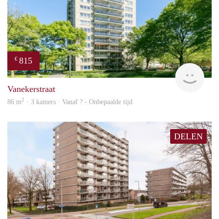
815
€
finde
Vanekerstraat
2
86 m
· 3 kamers · Vanaf ? - Onbepaalde tijd
DELEN