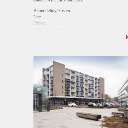
Bemiddelingskosten
Nee
Object
Direct bij de eigenaar
Borg
795
Garantiestelling
Niet mogelijk
Huurtoeslag
Mogelijk
Inkomen eis
N.V.T.
Huurtermijn
Onbepaalde termijn
Oplevering
Kaal