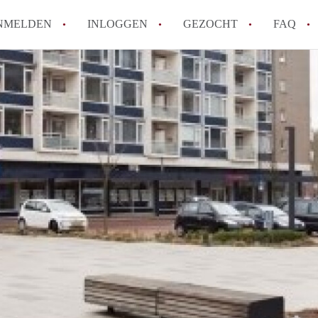
NMELDEN
INLOGGEN
GEZOCHT
FAQ
How to translate AppartementEnschede!
Wat is AppartementEnschede?
Hoeveel kost het om te reageren op een A
Wat is de privacyverklaring van Apparte
Berekent AppartementEnschede
makelaarsvergoeding/bemiddelingsvergoe
Alle veelgestelde vragen