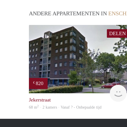
ANDERE APPARTEMENTEN IN
ENSCH
DELEN
820
€
Jekerstraat
2
68 m
· 2 kamers · Vanaf ? - Onbepaalde tijd