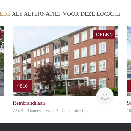
EDE
ALS ALTERNATIEF VOOR DEZE LOCATIE
DELEN
810
€
finder
Woning
Rembrandtlaan
S
2
72 m
· 3 kamers · Vanaf ? - Onbepaalde tijd
1