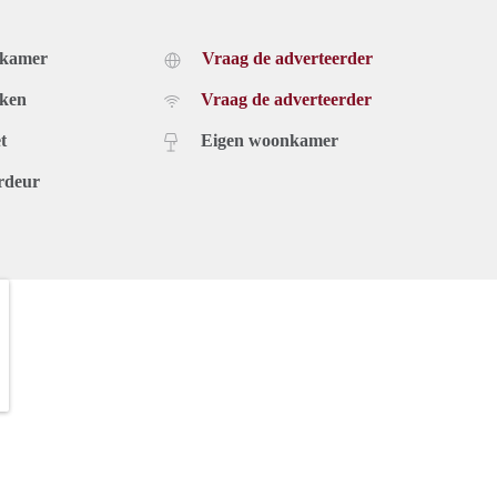
dkamer
Vraag de adverteerder
uken
Vraag de adverteerder
t
Eigen woonkamer
rdeur