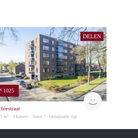
DELEN
1025
€
Woning
chiestraat
2
05 m
· 3 kamers · Vanaf ? - Onbepaalde tijd