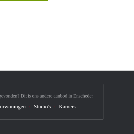
gevonden? Dit is ons andere aanbod in Enschede:
urwoningen
Studio's
Kamers