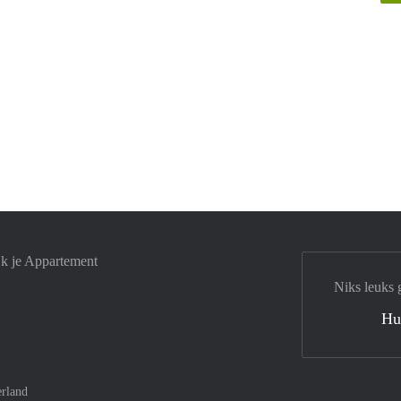
jk je Appartement
Niks leuks 
Hu
rland