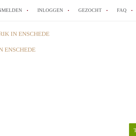
NMELDEN
INLOGGEN
GEZOCHT
FAQ
IK IN ENSCHEDE
How to translate AppartementEnschede!
N ENSCHEDE
Wat is AppartementEnschede?
Hoeveel kost het om te reageren op een A
Wat is de privacyverklaring van Apparte
Berekent AppartementEnschede
makelaarsvergoeding/bemiddelingsvergoe
Alle veelgestelde vragen