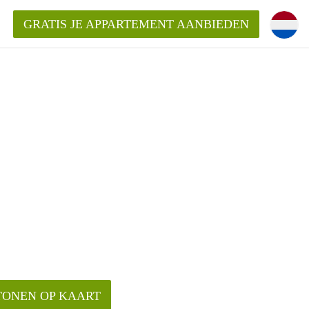
GRATIS JE APPARTEMENT AANBIEDEN
ppartement in Enschede?
mentEnschede?
ding?
TONEN OP KAART