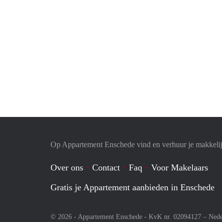
Op Appartement Enschede vind en verhuur je makkeli
Over ons
Contact
Faq
Voor Makelaars
Gratis je Appartement aanbieden in Enschede
© 2026 - Appartement Enschede - KvK nr. 02094127 –
Nede