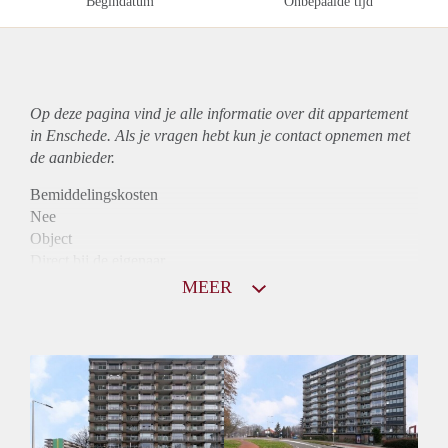
Begindatum
Onbepaalde tijd
Op deze pagina vind je alle informatie over dit
appartement
in Enschede. Als je vragen hebt kun je contact opnemen met
de aanbieder.
Bemiddelingskosten
Nee
Object
Direct bij de eigenaar
Borg
MEER
750
Garantiestelling
Niet mogelijk
Huurtoeslag
Mogelijk
Inkomen eis
N.V.T.