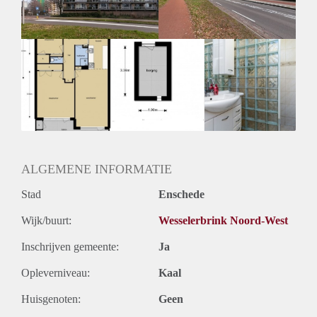
Huurtermijn
Onbepaalde termijn
Oplevering
Kaal
ALGEMENE INFORMATIE
Stad
Enschede
Wijk/buurt:
Wesselerbrink Noord-West
Inschrijven gemeente:
Ja
Opleverniveau:
Kaal
Huisgenoten:
Geen