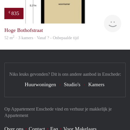
835
€
finde
Hoge Bothofstraat
2
52 m
· 3 kamers · Vanaf ? - Onbepaalde tijd
Niks leuks gevonden? Dit is ons andere aanbod in Enschede:
Huurwoningen
Studio's
Kamers
Op Appartement Enschede vind en verhuur je makkelijk je
Appartement
Over ons
Contact
Faq
Voor Makelaars