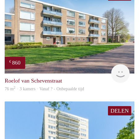
860
€
finde
Roelof van Schevenstraat
2
76 m
· 3 kamers · Vanaf ? - Onbepaalde tijd
DELEN