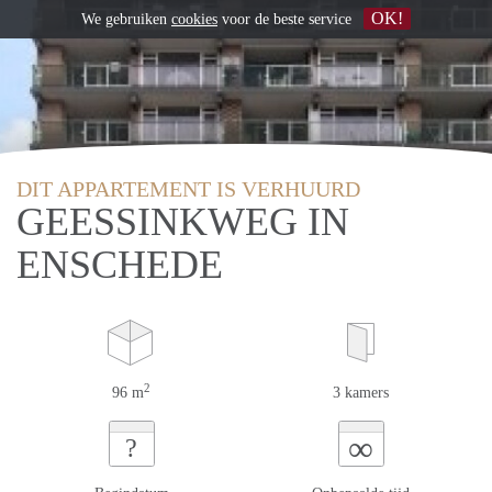
OK!
We gebruiken
cookies
voor de beste service
DIT APPARTEMENT IS VERHUURD
GEESSINKWEG IN
ENSCHEDE
2
96 m
3 kamers
∞
?