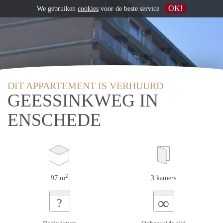
OK!
We gebruiken
cookies
voor de beste service
DIT APPARTEMENT IS VERHUURD
GEESSINKWEG IN
ENSCHEDE
2
97 m
3 kamers
∞
?