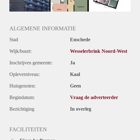
Huurtermijn
Onbepaalde termijn
Oplevering
Kaal
ALGEMENE INFORMATIE
Stad
Enschede
Wijk/buurt:
Wesselerbrink Noord-West
Inschrijven gemeente:
Ja
Opleverniveau:
Kaal
Huisgenoten:
Geen
Begindatum:
Vraag de adverteerder
Bezichtiging
In overleg
FACILITEITEN