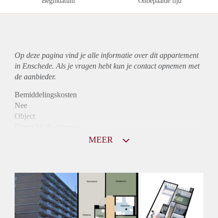
Begindatum
Onbepaalde tijd
Op deze pagina vind je alle informatie over dit
appartement
in Enschede. Als je vragen hebt kun je contact opnemen met
de aanbieder.
Bemiddelingskosten
Nee
Object
Direct bij de eigenaar
Borg
MEER
755
Garantiestelling
Niet mogelijk
Huurtoeslag
Mogelijk
Inkomen eis
N.V.T.