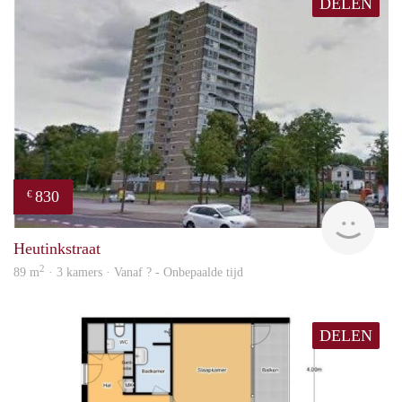
DELEN
830
€
finde
Heutinkstraat
2
89 m
· 3 kamers · Vanaf ? - Onbepaalde tijd
DELEN