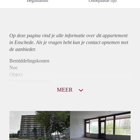
Begindatum
Onbepaalde tijd
Op deze pagina vind je alle informatie over dit
appartement
in Enschede. Als je vragen hebt kun je contact opnemen met
de aanbieder.
Bemiddelingskosten
Nee
Object
Direct bij de eigenaar
Borg
MEER
825
Garantiestelling
Niet mogelijk
Huurtoeslag
Mogelijk
Inkomen eis
N.V.T.