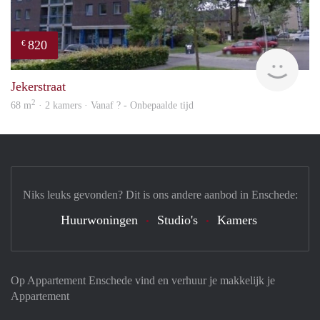
820
€
finde
Jekerstraat
2
68 m
· 2 kamers · Vanaf ? - Onbepaalde tijd
Niks leuks gevonden? Dit is ons andere aanbod in Enschede:
Huurwoningen
Studio's
Kamers
Op Appartement Enschede vind en verhuur je makkelijk je
Appartement