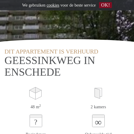
OK!
We gebruiken
cookies
voor de beste service
DIT APPARTEMENT IS VERHUURD
GEESSINKWEG IN
ENSCHEDE
2
48 m
2 kamers
∞
?