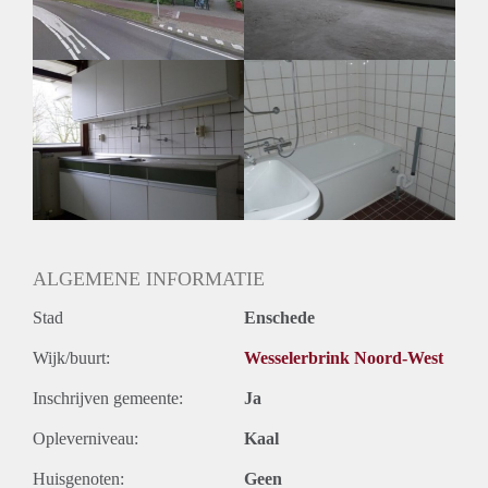
Huurtermijn
Onbepaalde termijn
Oplevering
Kaal
ALGEMENE INFORMATIE
Stad
Enschede
Wijk/buurt:
Wesselerbrink Noord-West
Inschrijven gemeente:
Ja
Opleverniveau:
Kaal
Huisgenoten:
Geen