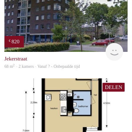
820
€
rent
Jekerstraat
2
68 m
· 2 kamers · Vanaf ? - Onbepaalde tijd
DELEN