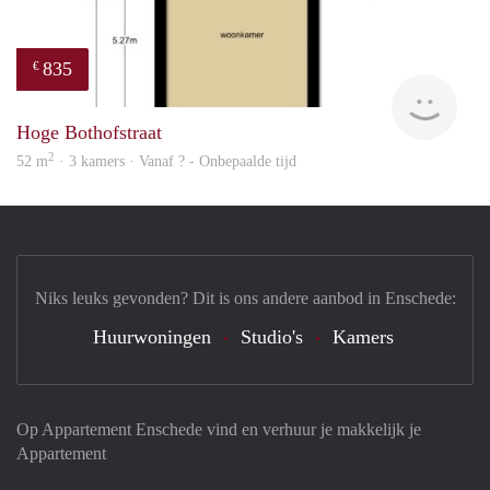
835
€
finde
Hoge Bothofstraat
2
52 m
· 3 kamers · Vanaf ? - Onbepaalde tijd
Niks leuks gevonden? Dit is ons andere aanbod in Enschede:
Huurwoningen
Studio's
Kamers
Op Appartement Enschede vind en verhuur je makkelijk je
Appartement