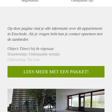
Begindatum
Onbepaalde tijd
Op deze pagina vind je alle informatie over dit
appartement
in Enschede. Als je vragen hebt kun je contact opnemen met
de aanbieder.
Object: Direct bij de eigenaar
Huurtermijn: Onbepaalde termijn
Oplevering: Zie foto
Inkomen eis: Nee
Garantiestelling mogelijk: Nee
LEES MEER MET EEN PAKKET!
Borg: 1 Maand
Bemiddeling kosten: Nee
Woningdelers toegestaan: Nee
Huisdieren toegestaan: Afhankelijk van de Eigenaar
Huurtoeslag grens: Ja
Geschikt voor studenten: Afhankelijk van de Eigenaar