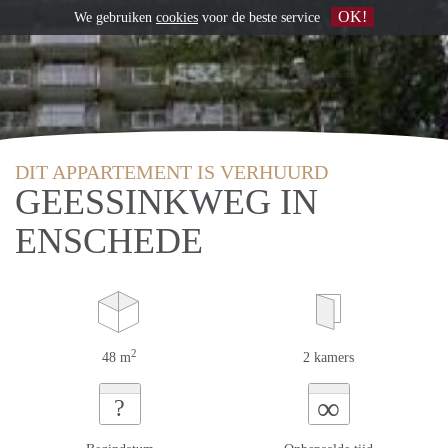
OK!
We gebruiken
cookies
voor de beste service
DIT APPARTEMENT IS VERHUURD
GEESSINKWEG IN
ENSCHEDE
2
48 m
2 kamers
∞
?