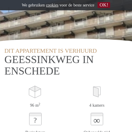
OK!
We gebruiken
cookies
voor de beste service
DIT APPARTEMENT IS VERHUURD
GEESSINKWEG IN
ENSCHEDE
2
96 m
4 kamers
∞
?