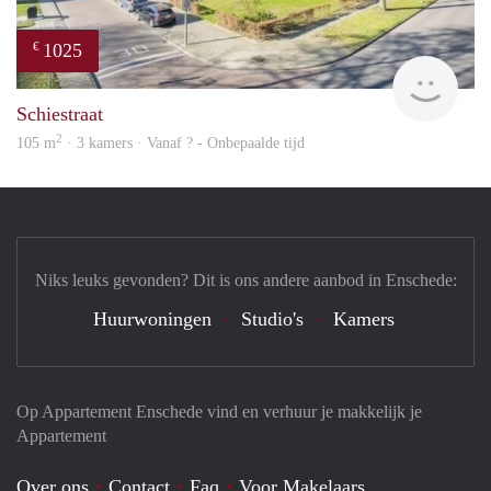
1025
€
finde
Schiestraat
2
105 m
· 3 kamers · Vanaf ? - Onbepaalde tijd
Niks leuks gevonden? Dit is ons andere aanbod in Enschede:
Huurwoningen
Studio's
Kamers
Op Appartement Enschede vind en verhuur je makkelijk je
Appartement
Over ons
Contact
Faq
Voor Makelaars