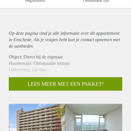
Begindatum
Onbepaalde tijd
Op deze pagina vind je alle informatie over dit
appartement
in Enschede. Als je vragen hebt kun je contact opnemen met
de aanbieder.
Object: Direct bij de eigenaar
Huurtermijn: Onbepaalde termijn
Oplevering: Zie foto
Inkomen eis: Nee
Garantiestelling mogelijk: Nee
LEES MEER MET EEN PAKKET!
Borg: 1 Maand
Bemiddeling kosten: Nee
Woningdelers toegestaan: Nee
Huisdieren toegestaan: Afhankelijk van de Eigenaar
Huurtoeslag grens: Ja
Geschikt voor studenten: Afhankelijk van de Eigenaar