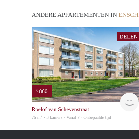
ANDERE APPARTEMENTEN IN
ENSCH
DELEN
860
€
Roelof van Schevenstraat
2
76 m
· 3 kamers · Vanaf ? - Onbepaalde tijd