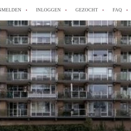
NMELDEN
INLOGGEN
GEZOCHT
FAQ
How to translate AppartementEnschede!
Wat is AppartementEnschede?
Hoeveel kost het om te reageren op een A
Wat is de privacyverklaring van Apparte
Berekent AppartementEnschede
makelaarsvergoeding/bemiddelingsvergoe
Alle veelgestelde vragen