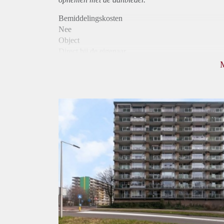
Bemiddelingskosten
Nee
Object
Direct bij de eigenaar
Borg
750
Garantiestelling
Niet mogelijk
Huurtoeslag
Mogelijk
Inkomen eis
N.V.T.
Huurtermijn
Onbepaalde termijn
Oplevering
Kaal