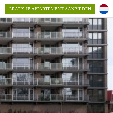
GRATIS JE APPARTEMENT AANBIEDEN
ppartement in Enschede?
mentEnschede?
ding?