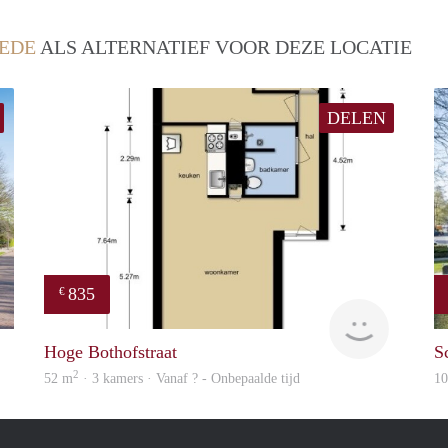
EDE
ALS ALTERNATIEF VOOR DEZE LOCATIE
DELEN
835
€
Woning
finder
Hoge Bothofstraat
S
2
52 m
· 3 kamers · Vanaf ? - Onbepaalde tijd
1