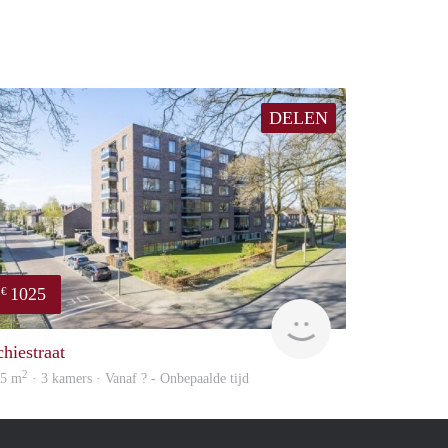
DELEN
1025
€
finder
chiestraat
2
05 m
· 3 kamers · Vanaf ? - Onbepaalde tijd