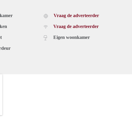
dkamer
Vraag de adverteerder
uken
Vraag de adverteerder
t
Eigen woonkamer
rdeur