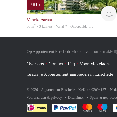
815
€
Vanekerstraat
2
86 m
· 3 kamers · Vanaf ? - Onbepaalde tijd
Op Appartement Enschede vind en verhuur je makkeli
Over ons
Contact
Faq
Voor Makelaars
Gratis je Appartement aanbieden in Enschede
© 2026 - Appartement Enschede - KvK nr. 02094127 –
Nede
Voorwaarden & privacy
Disclaimer
Spam & nep-acco
Je rekent gemakkelijk af 
Je rekent gemak
Je rek