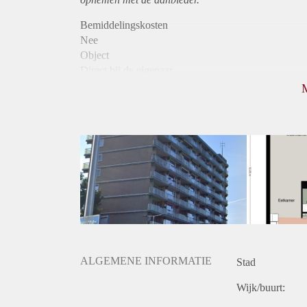
Bemiddelingskosten
Nee
Object
Direct bij de eigenaar
Borg
755
Garantiestelling
Niet mogelijk
Huurtoeslag
Mogelijk
Inkomen eis
N.V.T.
Huurtermijn
Onbepaalde termijn
Oplevering
Kaal
ALGEMENE INFORMATIE
Stad
Wijk/buurt: