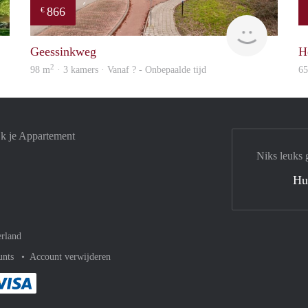
866
€
finder
Woning
Geessinkweg
H
2
98 m
· 3 kamers · Vanaf ? - Onbepaalde tijd
6
jk je Appartement
Niks leuks 
Hu
rland
unts
Account verwijderen
met Paypal
kelijk af met Mastercard
ent gemakkelijk af met Meastro
Je rekent gemakkelijk af met Visa