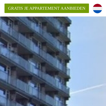
GRATIS JE APPARTEMENT AANBIEDEN
ppartement in Enschede?
mentEnschede?
ding?