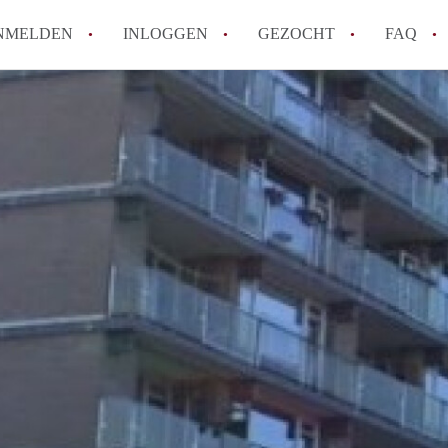
NMELDEN
INLOGGEN
GEZOCHT
FAQ
How to translate AppartementEnschede!
Wat is AppartementEnschede?
Hoeveel kost het om te reageren op een A
Wat is de privacyverklaring van Apparte
Berekent AppartementEnschede
makelaarsvergoeding/bemiddelingsvergoe
Alle veelgestelde vragen