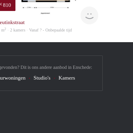
810
€
finder
eutinkstraat
2
5 m
· 2 kamers · Vanaf ? - Onbepaalde tijd
gevonden? Dit is ons andere aanbod in Enschede:
urwoningen
Studio's
Kamers