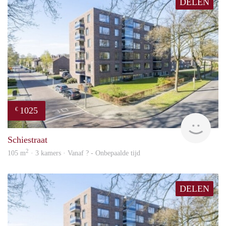
DELEN
1025
€
finde
Schiestraat
2
105 m
· 3 kamers · Vanaf ? - Onbepaalde tijd
DELEN