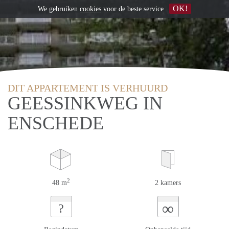
OK!
We gebruiken
cookies
voor de beste service
DIT APPARTEMENT IS VERHUURD
GEESSINKWEG IN
ENSCHEDE
2
48 m
2 kamers
∞
?