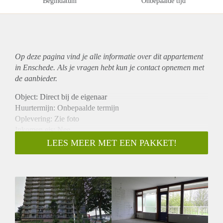
Begindatum
Onbepaalde tijd
Op deze pagina vind je alle informatie over dit
appartement
in Enschede. Als je vragen hebt kun je contact opnemen met
de aanbieder.
Object: Direct bij de eigenaar
Huurtermijn: Onbepaalde termijn
Oplevering: Zie foto
Inkomen eis: Nee
Garantiestelling mogelijk: Nee
LEES MEER MET EEN PAKKET!
Borg: 1 Maand
Bemiddeling kosten: Nee
Woningdelers toegestaan: Nee
Huisdieren toegestaan: Afhankelijk van de Eigenaar
Huurtoeslag grens: Ja
Geschikt voor studenten: Afhankelijk van de Eigenaar