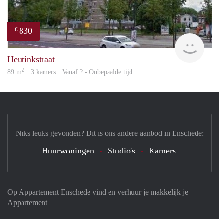
830
€
finde
Heutinkstraat
2
89 m
· 3 kamers · Vanaf ? - Onbepaalde tijd
Niks leuks gevonden? Dit is ons andere aanbod in Enschede:
Huurwoningen
Studio's
Kamers
Op Appartement Enschede vind en verhuur je makkelijk je
Appartement