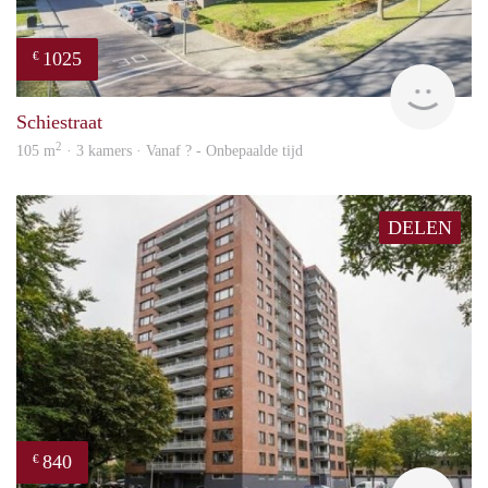
1025
€
finde
Schiestraat
2
105 m
· 3 kamers · Vanaf ? - Onbepaalde tijd
DELEN
840
€
finde