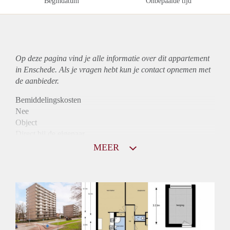
Begindatum
Onbepaalde tijd
Op deze pagina vind je alle informatie over dit
appartement
in Enschede. Als je vragen hebt kun je contact opnemen met
de aanbieder.
Bemiddelingskosten
Nee
Object
Direct bij de eigenaar
Borg
MEER
760
Garantiestelling
Niet mogelijk
Huurtoeslag
Mogelijk
Inkomen eis
N.V.T.