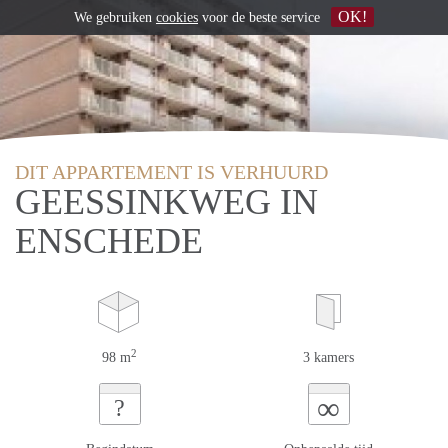
OK!
We gebruiken
cookies
voor de beste service
DIT APPARTEMENT IS VERHUURD
GEESSINKWEG IN
ENSCHEDE
2
98 m
3 kamers
∞
?