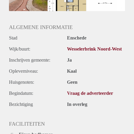
Huurtermijn
Onbepaalde termijn
Oplevering
Kaal
ALGEMENE INFORMATIE
Stad
Enschede
Wijk/buurt:
Wesselerbrink Noord-West
Inschrijven gemeente:
Ja
Opleverniveau:
Kaal
Huisgenoten:
Geen
Begindatum:
Vraag de adverteerder
Bezichtiging
In overleg
FACILITEITEN