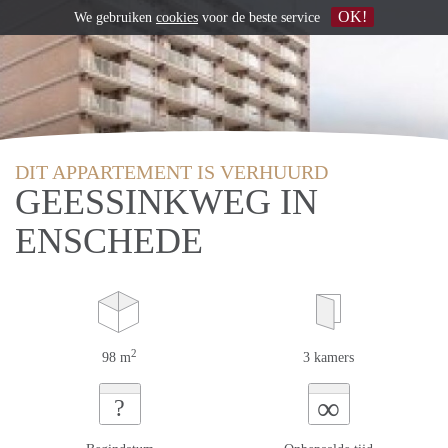
OK!
We gebruiken
cookies
voor de beste service
DIT APPARTEMENT IS VERHUURD
GEESSINKWEG IN
ENSCHEDE
2
98 m
3 kamers
∞
?