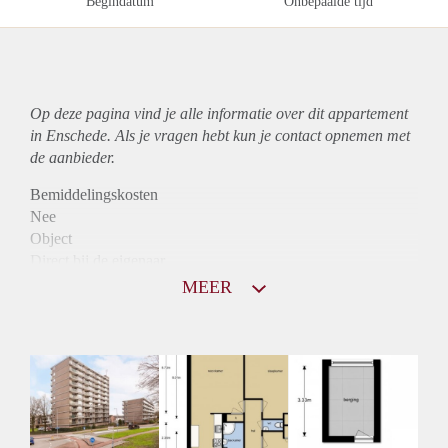
Begindatum
Onbepaalde tijd
Op deze pagina vind je alle informatie over dit
appartement
in Enschede. Als je vragen hebt kun je contact opnemen met
de aanbieder.
Bemiddelingskosten
Nee
Object
Direct bij de eigenaar
Borg
MEER
760
Garantiestelling
Niet mogelijk
Huurtoeslag
Mogelijk
Inkomen eis
N.V.T.