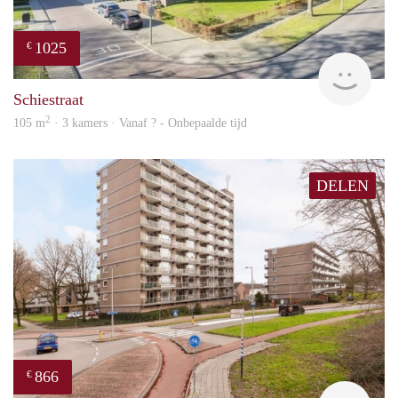
1025
€
finde
Schiestraat
2
105 m
· 3 kamers · Vanaf ? - Onbepaalde tijd
DELEN
866
€
Woni