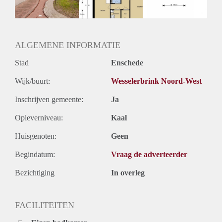
Huurtermijn
Onbepaalde termijn
Oplevering
Kaal
ALGEMENE INFORMATIE
Stad
Enschede
Wijk/buurt:
Wesselerbrink Noord-West
Inschrijven gemeente:
Ja
Opleverniveau:
Kaal
Huisgenoten:
Geen
Begindatum:
Vraag de adverteerder
Bezichtiging
In overleg
FACILITEITEN