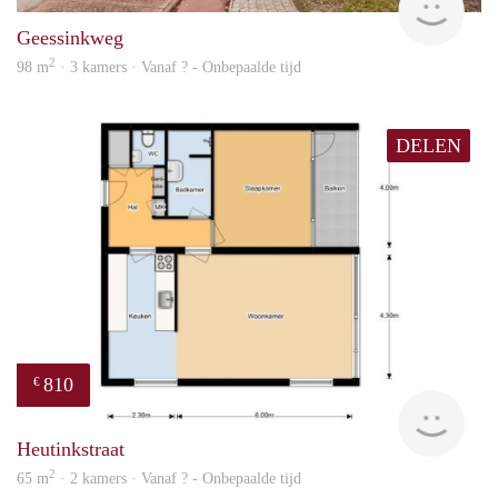
Geessinkweg
2
98 m
· 3 kamers · Vanaf ? - Onbepaalde tijd
DELEN
810
€
Woni
Heutinkstraat
2
65 m
· 2 kamers · Vanaf ? - Onbepaalde tijd