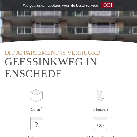
OK!
We gebruiken
cookies
voor de beste service
DIT APPARTEMENT IS VERHUURD
GEESSINKWEG IN
ENSCHEDE
2
96 m
3 kamers
∞
?