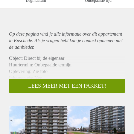
Begindatum
Onbepaalde tijd
Op deze pagina vind je alle informatie over dit
appartement
in Enschede. Als je vragen hebt kun je contact opnemen met
de aanbieder.
Object: Direct bij de eigenaar
Huurtermijn: Onbepaalde termijn
Oplevering: Zie foto
Inkomen eis: Nee
Garantiestelling mogelijk: Nee
LEES MEER MET EEN PAKKET!
Borg: 1 Maand
Bemiddeling kosten: Nee
Woningdelers toegestaan: Nee
Huisdieren toegestaan: Afhankelijk van de Eigenaar
Huurtoeslag grens: Ja
Geschikt voor studenten: Afhankelijk van de Eigenaar