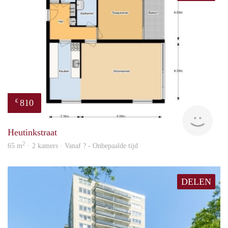
810
€
Woni
Heutinkstraat
2
65 m
· 2 kamers · Vanaf ? - Onbepaalde tijd
DELEN