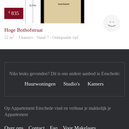
835
€
finde
Hoge Bothofstraat
2
52 m
· 3 kamers · Vanaf ? - Onbepaalde tijd
Niks leuks gevonden? Dit is ons andere aanbod in Enschede:
Huurwoningen
Studio's
Kamers
Op Appartement Enschede vind en verhuur je makkelijk je
Appartement
Over ons
Contact
Faq
Voor Makelaars