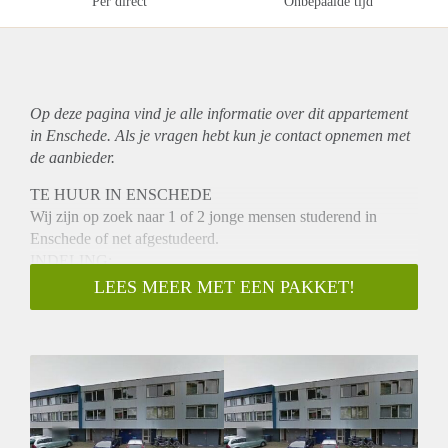
Per direct
Onbepaalde tijd
Op deze pagina vind je alle informatie over dit
appartement
in Enschede. Als je vragen hebt kun je contact opnemen met
de aanbieder.
TE HUUR IN ENSCHEDE
Wij zijn op zoek naar 1 of 2 jonge mensen studerend in
Enschede of net afgestudeerd.
INDELING:
Keurig gestoffeerd 2-kamer appartement. Het appartement is
LEES MEER MET EEN PAKKET!
netjes afgewerkt en voorzien van laminaat, lamellen en
kastruimte. Je hebt de beschikking over een eigen keuken,
toilet, douche en wastafel.
Wasmachine en droger aanwezig (gezamenlijk gebruik).
BIJZONDERHEDEN:
- Te huur per 1 juni 2022
- Het appartement is geschikt voor 1 of 2 personen die een