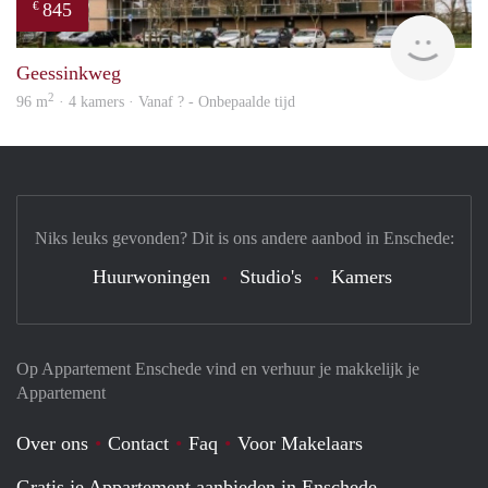
845
€
Woni
Geessinkweg
2
96 m
· 4 kamers · Vanaf ? - Onbepaalde tijd
Niks leuks gevonden? Dit is ons andere aanbod in Enschede:
Huurwoningen
Studio's
Kamers
Op Appartement Enschede vind en verhuur je makkelijk je
Appartement
Over ons
Contact
Faq
Voor Makelaars
Gratis je Appartement aanbieden in Enschede