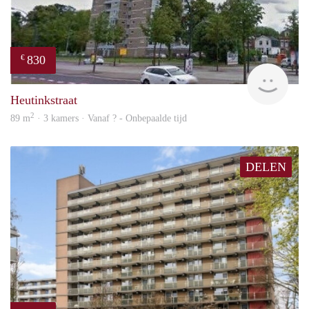
830
€
finde
Heutinkstraat
2
89 m
· 3 kamers · Vanaf ? - Onbepaalde tijd
DELEN