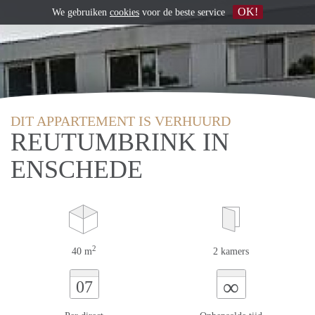
OK!
We gebruiken
cookies
voor de beste service
DIT APPARTEMENT IS VERHUURD
REUTUMBRINK IN
ENSCHEDE
2
40 m
2 kamers
∞
07