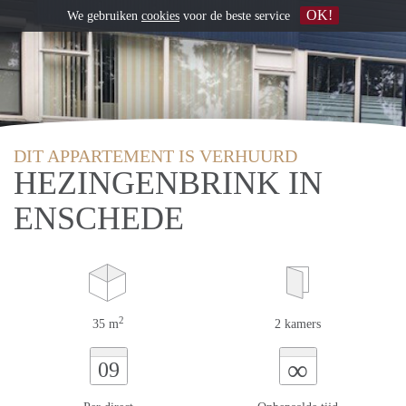
OK!
We gebruiken
cookies
voor de beste service
DIT APPARTEMENT IS VERHUURD
HEZINGENBRINK IN
ENSCHEDE
2
35 m
2 kamers
∞
09