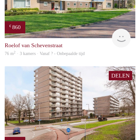
860
€
Woni
Roelof van Schevenstraat
2
76 m
· 3 kamers · Vanaf ? - Onbepaalde tijd
DELEN