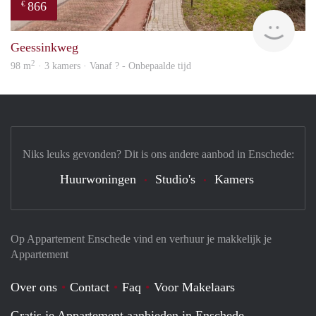
866
€
Woni
Geessinkweg
2
98 m
· 3 kamers · Vanaf ? - Onbepaalde tijd
Niks leuks gevonden? Dit is ons andere aanbod in Enschede:
Huurwoningen
Studio's
Kamers
Op Appartement Enschede vind en verhuur je makkelijk je
Appartement
Over ons
Contact
Faq
Voor Makelaars
Gratis je Appartement aanbieden in Enschede