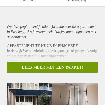
Per direct
Onbepaalde tijd
Op deze pagina vind je alle informatie over dit
appartement
in Enschede. Als je vragen hebt kun je contact opnemen met
de aanbieder.
APPARTEMENT TE HUUR IN ENSCHEDE
In de wijk Wesselerbrink op de begane grond gelegen keurig
en deels gestoffeerd 2-kamerappartement.
INDELING
Het appartement is netjes afgewerkt en voorzien van
LEES MEER MET EEN PAKKET!
laminaat, lamellen en kastruimte. Je hebt de beschikking over
eigen keuken, toilet en douche en wastafel. Woonkamer met
open keuken voorzien van inbouwapparatuur en slaapkamer.
Mooie ruime achterliggende tuin. Wasmachine en droger
aanwezig (gezamenlijk gebruik). Op 5 minuten (auto) afstand
van het centrum, centraal station en busstation.
Winkelcentrum Wesselerbrink is op loopafstand.