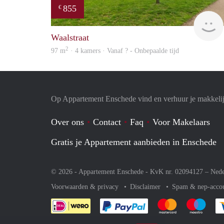
855
€
Waalstraat
2
97 m
· 4 kamers · Vanaf ? - Onbepaalde tijd
Op Appartement Enschede vind en verhuur je makkeli
Over ons
Contact
Faq
Voor Makelaars
Gratis je Appartement aanbieden in Enschede
© 2026 - Appartement Enschede - KvK nr. 02094127 –
Nede
Voorwaarden & privacy
Disclaimer
Spam & nep-acco
Je rekent gemakkelijk af 
Je rekent gemak
Je rek