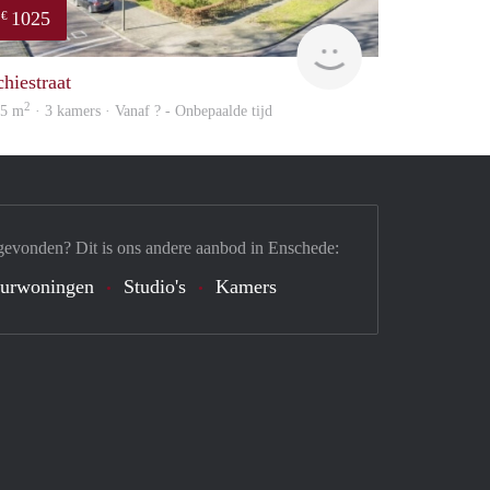
1025
€
Woning
chiestraat
2
05 m
· 3 kamers · Vanaf ? - Onbepaalde tijd
gevonden? Dit is ons andere aanbod in Enschede:
urwoningen
Studio's
Kamers