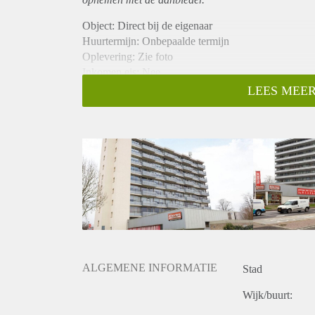
Object: Direct bij de eigenaar
Huurtermijn: Onbepaalde termijn
Oplevering: Zie foto
Inkomen eis: Nee
Garantiestelling mogelijk: Nee
LEES MEER
Borg: 1 Maand
Bemiddeling kosten: Nee
Woningdelers toegestaan: Nee
Huisdieren toegestaan: Afhankelijk van de Eigenaar
Huurtoeslag grens: Ja
Geschikt voor studenten: Afhankelijk van de Eigena
ALGEMENE INFORMATIE
Stad
Wijk/buurt: