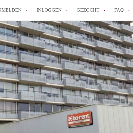
NMELDEN
INLOGGEN
GEZOCHT
FAQ
How to translate AppartementEnschede!
Wat is AppartementEnschede?
Hoeveel kost het om te reageren op een A
Wat is de privacyverklaring van Apparte
Berekent AppartementEnschede
makelaarsvergoeding/bemiddelingsvergoe
Alle veelgestelde vragen