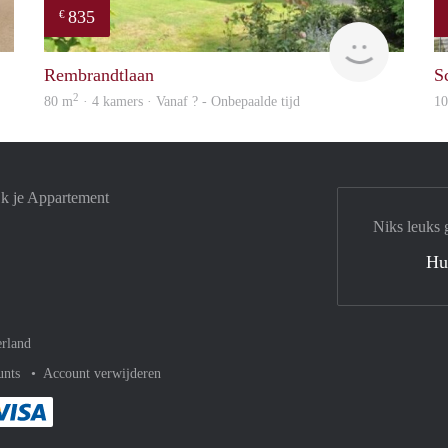
835
€
finder
finder
Rembrandtlaan
S
2
80 m
· 4 kamers · Vanaf ? - Onbepaalde tijd
1
jk je Appartement
Niks leuks 
Hu
rland
unts
Account verwijderen
met Paypal
kelijk af met Mastercard
ent gemakkelijk af met Meastro
Je rekent gemakkelijk af met Visa