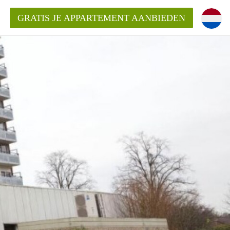
GRATIS JE APPARTEMENT AANBIEDEN
ppartement in Enschede?
mentEnschede?
ding?