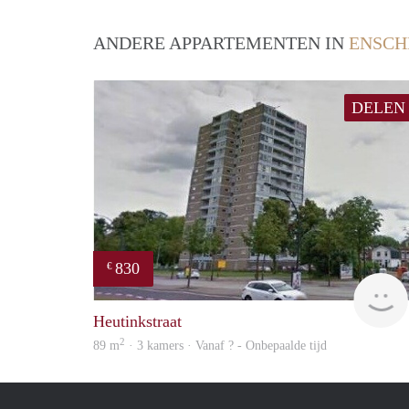
ANDERE APPARTEMENTEN IN
ENSCH
DELEN
830
€
Heutinkstraat
2
89 m
· 3 kamers · Vanaf ? - Onbepaalde tijd