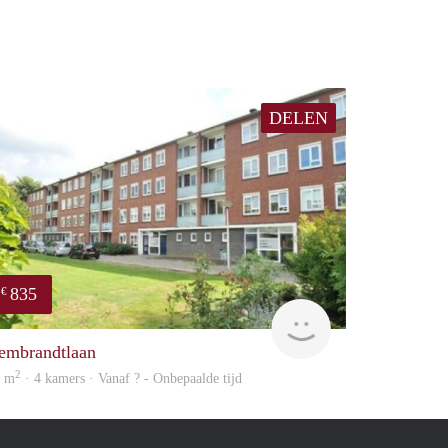
DELEN
835
€
finder
embrandtlaan
2
0 m
· 4 kamers · Vanaf ? - Onbepaalde tijd