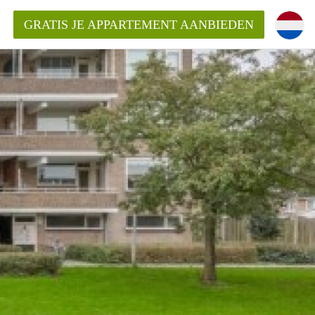
GRATIS JE APPARTEMENT AANBIEDEN
ppartement in Enschede?
mentEnschede?
ding?