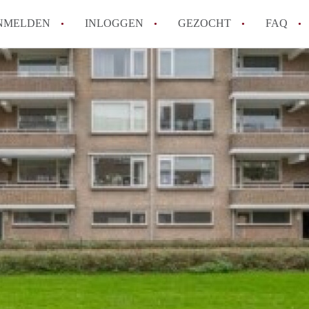
NMELDEN
INLOGGEN
GEZOCHT
FAQ
How to translate AppartementEnschede!
Wat is AppartementEnschede?
Hoeveel kost het om te reageren op een A
Wat is de privacyverklaring van Apparte
Berekent AppartementEnschede
makelaarsvergoeding/bemiddelingsvergoe
Alle veelgestelde vragen