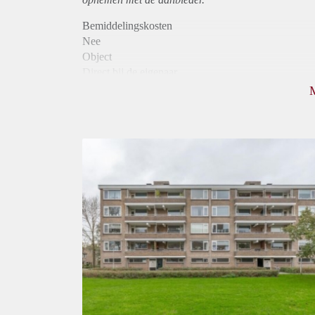
Bemiddelingskosten
Nee
Object
Direct bij de eigenaar
Borg
805
Garantiestelling
Mogelijk
Huurtoeslag
Niet mogelijk
Inkomen eis
3,3 X Maandhuur Bruto
Huurtermijn
Onbepaalde termijn
Oplevering
Kaal