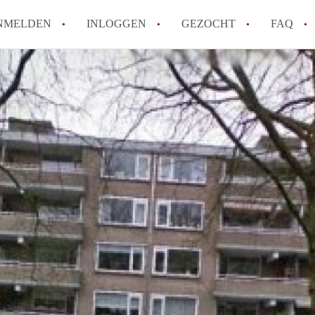
NMELDEN
INLOGGEN
GEZOCHT
FAQ
How to translate AppartementEnschede!
Wat is AppartementEnschede?
Hoeveel kost het om te reageren op een A
Wat is de privacyverklaring van Apparte
Berekent AppartementEnschede
makelaarsvergoeding/bemiddelingsvergoe
Alle veelgestelde vragen