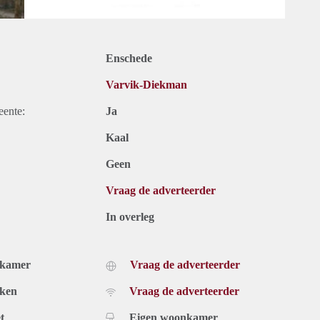
Enschede
Varvik-Diekman
eente:
Ja
Kaal
Geen
Vraag de adverteerder
In overleg
dkamer
Vraag de adverteerder
uken
Vraag de adverteerder
t
Eigen woonkamer