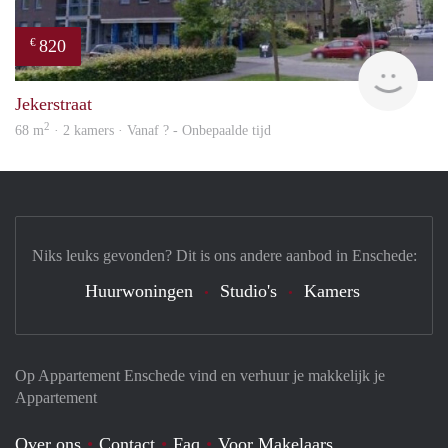
820
€
rent
Jekerstraat
2
68 m
· 2 kamers · Vanaf ? - Onbepaalde tijd
Niks leuks gevonden? Dit is ons andere aanbod in Enschede:
Huurwoningen
Studio's
Kamers
Op Appartement Enschede vind en verhuur je makkelijk je
Appartement
Over ons
Contact
Faq
Voor Makelaars