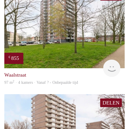
855
€
finde
Waalstraat
2
97 m
· 4 kamers · Vanaf ? - Onbepaalde tijd
DELEN