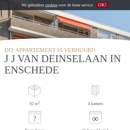
OK!
We gebruiken
cookies
voor de beste service
DIT APPARTEMENT IS VERHUURD
J J VAN DEINSELAAN IN
ENSCHEDE
2
92 m
4 kamers
∞
?