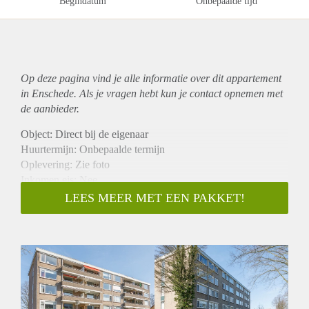
Begindatum
Onbepaalde tijd
Op deze pagina vind je alle informatie over dit
appartement
in Enschede. Als je vragen hebt kun je contact opnemen met
de aanbieder.
Object: Direct bij de eigenaar
Huurtermijn: Onbepaalde termijn
Oplevering: Zie foto
Inkomen eis: Nee
Garantiestelling mogelijk: Nee
LEES MEER MET EEN PAKKET!
Borg: 1 Maand
Bemiddeling kosten: Nee
Woningdelers toegestaan: Nee
Huisdieren toegestaan: Afhankelijk van de Eigenaar
Huurtoeslag grens: Ja
Geschikt voor studenten: Afhankelijk van de Eigenaar