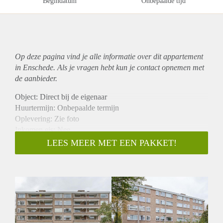
Begindatum
Onbepaalde tijd
Op deze pagina vind je alle informatie over dit
appartement
in Enschede. Als je vragen hebt kun je contact opnemen met
de aanbieder.
Object: Direct bij de eigenaar
Huurtermijn: Onbepaalde termijn
Oplevering: Zie foto
Inkomen eis: Nee
Garantiestelling mogelijk: Nee
LEES MEER MET EEN PAKKET!
Borg: 1 Maand
Bemiddeling kosten: Nee
Woningdelers toegestaan: Nee
Huisdieren toegestaan: Afhankelijk van de Eigenaar
Huurtoeslag grens: Ja
Geschikt voor studenten: Afhankelijk van de Eigenaar