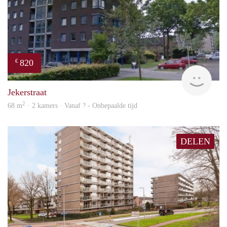
820
€
finde
Jekerstraat
2
68 m
· 2 kamers · Vanaf ? - Onbepaalde tijd
DELEN