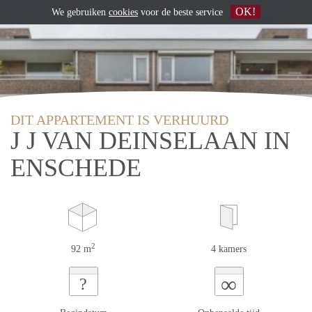
OK!
We gebruiken
cookies
voor de beste service
DIT APPARTEMENT IS VERHUURD
J J VAN DEINSELAAN IN
ENSCHEDE
2
92 m
4 kamers
∞
?