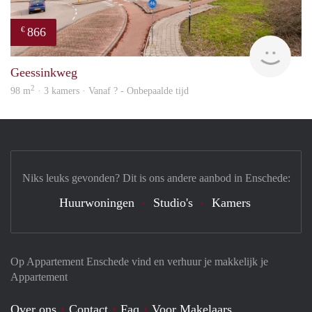
866
€
Woni
Geessinkweg
2
98 m
· 3 kamers · Vanaf ? - Onbepaalde tijd
Niks leuks gevonden? Dit is ons andere aanbod in Enschede:
Huurwoningen
Studio's
Kamers
Op Appartement Enschede vind en verhuur je makkelijk je
Appartement
Over ons
Contact
Faq
Voor Makelaars