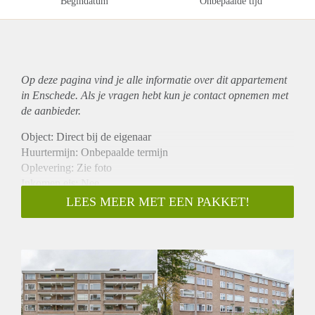
Begindatum
Onbepaalde tijd
Op deze pagina vind je alle informatie over dit
appartement
in Enschede. Als je vragen hebt kun je contact opnemen met
de aanbieder.
Object: Direct bij de eigenaar
Huurtermijn: Onbepaalde termijn
Oplevering: Zie foto
Inkomen eis: Nee
Garantiestelling mogelijk: Nee
LEES MEER MET EEN PAKKET!
Borg: 1 Maand
Bemiddeling kosten: Nee
Woningdelers toegestaan: Nee
Huisdieren toegestaan: Afhankelijk van de Eigenaar
Huurtoeslag grens: Ja
Geschikt voor studenten: Afhankelijk van de Eigenaar