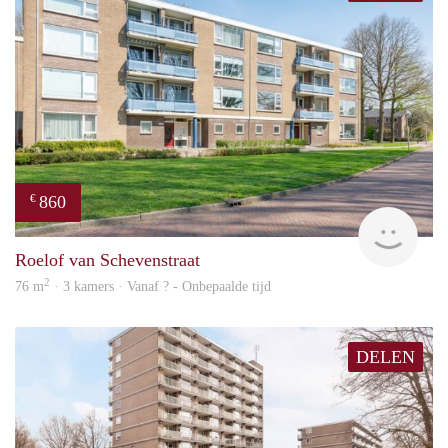
860
€
Woni
Roelof van Schevenstraat
2
76 m
· 3 kamers · Vanaf ? - Onbepaalde tijd
DELEN