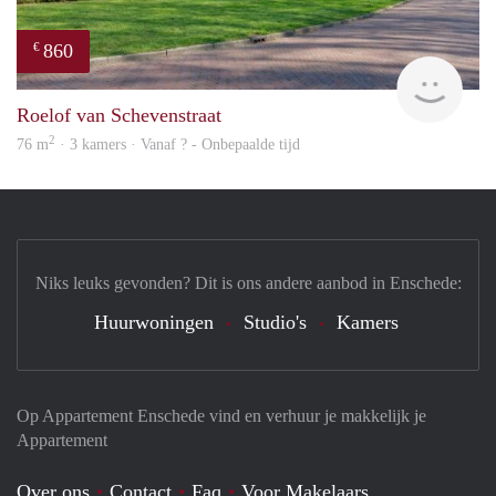
860
€
finde
Roelof van Schevenstraat
2
76 m
· 3 kamers · Vanaf ? - Onbepaalde tijd
Niks leuks gevonden? Dit is ons andere aanbod in Enschede:
Huurwoningen
Studio's
Kamers
Op Appartement Enschede vind en verhuur je makkelijk je
Appartement
Over ons
Contact
Faq
Voor Makelaars