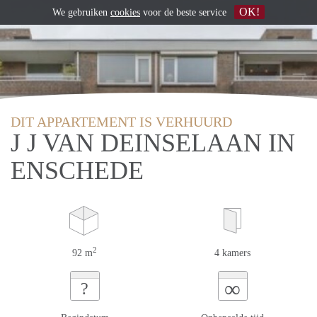
OK!
We gebruiken
cookies
voor de beste service
DIT APPARTEMENT IS VERHUURD
J J VAN DEINSELAAN IN
ENSCHEDE
2
92 m
4 kamers
∞
?