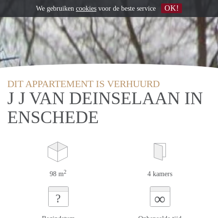
OK!
We gebruiken
cookies
voor de beste service
DIT APPARTEMENT IS VERHUURD
J J VAN DEINSELAAN IN
ENSCHEDE
2
98 m
4 kamers
∞
?