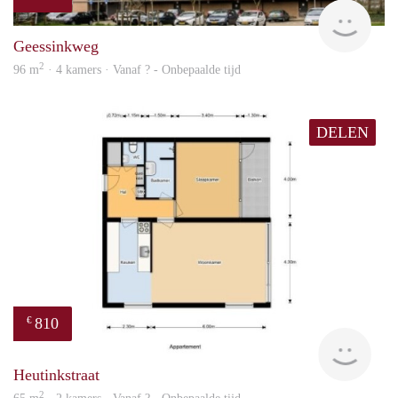
Woni
Geessinkweg
2
96 m
· 4 kamers · Vanaf ? - Onbepaalde tijd
DELEN
810
€
finde
Heutinkstraat
2