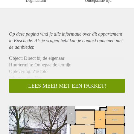
Begindatum
Onbepaalde tijd
Op deze pagina vind je alle informatie over dit
appartement
in Enschede. Als je vragen hebt kun je contact opnemen met
de aanbieder.
Object: Direct bij de eigenaar
Huurtermijn: Onbepaalde termijn
Oplevering: Zie foto
Inkomen eis: Nee
Garantiestelling mogelijk: Nee
LEES MEER MET EEN PAKKET!
Borg: 1 Maand
Bemiddeling kosten: Nee
Woningdelers toegestaan: Nee
Huisdieren toegestaan: Afhankelijk van de Eigenaar
Huurtoeslag grens: Ja
Geschikt voor studenten: Afhankelijk van de Eigenaar