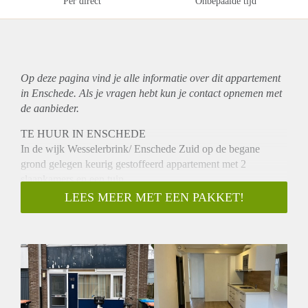
Per direct
Onbepaalde tijd
Op deze pagina vind je alle informatie over dit
appartement
in Enschede. Als je vragen hebt kun je contact opnemen met
de aanbieder.
TE HUUR IN ENSCHEDE
In de wijk Wesselerbrink/ Enschede Zuid op de begane
grond gelegen keurig gestoffeerd appartement met 2
slaapkamers en een tuin.
Indeling
LEES MEER MET EEN PAKKET!
Het appartement is netjes afgewerkt en voorzien van
laminaat, lamellen en kastruimte. Je hebt de beschikking over
eigen keuken, toilet en douche en wastafel. Woonkamer met
open keuken voorzien van inbouwapparatuur en 2
slaapkamers. Mooie ruime achterliggende tuin. Wasmachine
en droger aanwezig (gezamenlijk gebruik). Op 10 minuten
(auto) afstand van het centrum, centraal station en busstation.