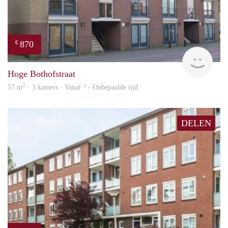
870
€
finde
Hoge Bothofstraat
2
57 m
· 3 kamers · Vanaf ? - Onbepaalde tijd
DELEN