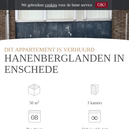
OK!
We gebruiken
cookies
voor de beste service
DIT APPARTEMENT IS VERHUURD
HANENBERGLANDEN IN
ENSCHEDE
2
50 m
3 kamers
∞
08