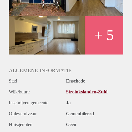
Winkelcentrum Wesselerbrink is op loopafstand.
- Beschikbaar per 15-12-2023
- Waarborgsom van Eur. 1.000,-
- Huurprijs€ 850,-- per maand incl. GWE en servicekosten
- Eigen huisnummer
+ 5
Geïnteresseerd? Schrijf u in op www.verhuurpro.nl en stuur
een kopie van uw legitimatie, drie recente loonstroken, uw
arbeidsovereenkomst en een recente verhuurdersverklaring
naar almelo@verhuurpro.nl.
Deze advertentie op internet en op Facebook is slechts ter
informatie en dus geheel vrijblijvend. Aan eventuele
ALGEMENE INFORMATIE
onjuistheden kunnen geen rechten worden ontleend.
Stad
Enschede
Wijk/buurt:
Stroinkslanden-Zuid
Inschrijven gemeente:
Ja
Opleverniveau:
Gemeubileerd
Huisgenoten:
Geen