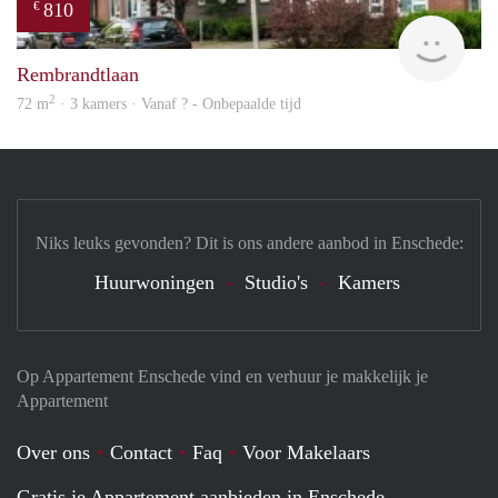
810
€
Woni
Rembrandtlaan
2
72 m
· 3 kamers · Vanaf ? - Onbepaalde tijd
Niks leuks gevonden? Dit is ons andere aanbod in Enschede:
Huurwoningen
Studio's
Kamers
Op Appartement Enschede vind en verhuur je makkelijk je
Appartement
Over ons
Contact
Faq
Voor Makelaars
Gratis je Appartement aanbieden in Enschede