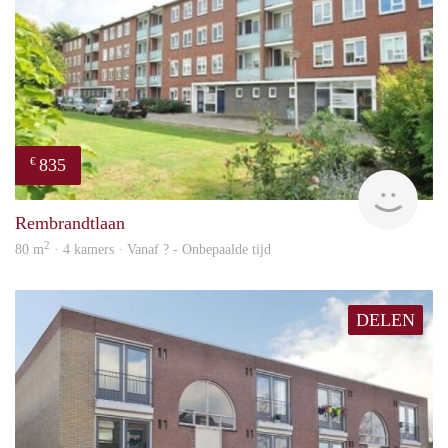
835
€
rent
Rembrandtlaan
2
80 m
· 4 kamers · Vanaf ? - Onbepaalde tijd
DELEN