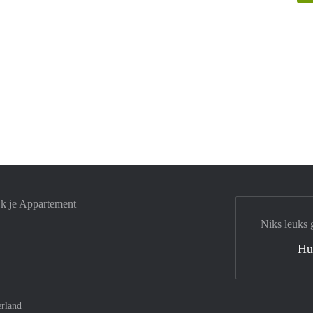
jk je Appartement
Niks leuks 
Hu
rland