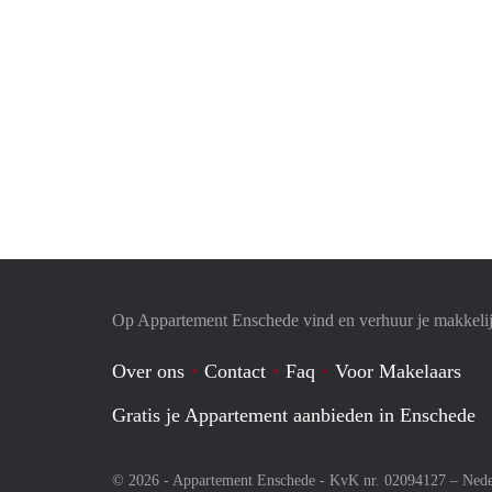
Op Appartement Enschede vind en verhuur je makkeli
Over ons
Contact
Faq
Voor Makelaars
Gratis je Appartement aanbieden in Enschede
© 2026 - Appartement Enschede - KvK nr. 02094127 –
Nede