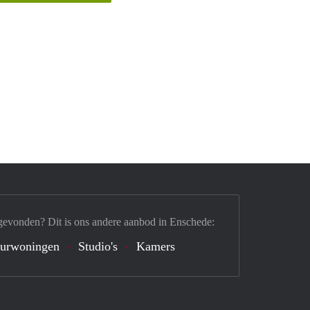
gevonden? Dit is ons andere aanbod in Enschede:
urwoningen
Studio's
Kamers